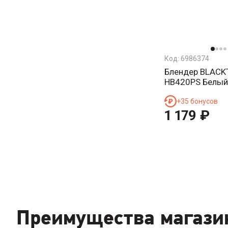
Код:
6986374
Блендер BLACK
HB420PS Белый
+
35
бонусов
1 179
₽
Преимущества магази