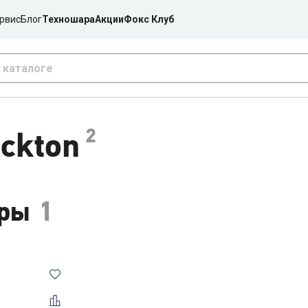
рвис
Блог
Техношара
Акции
Фокс Клуб
2
ckton
ры
1