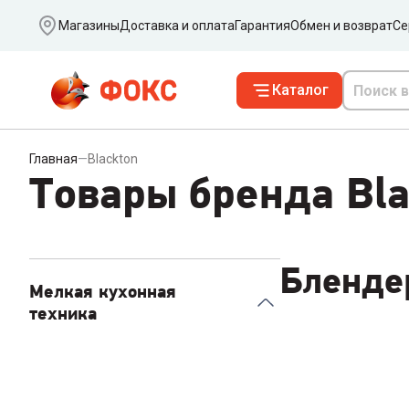
Ваш город
Магазины
Доставка и оплата
Гарантия
Обмен и возврат
Се
Каталог
Главная
—
Blackton
Товары бренда Bla
Бленде
Мелкая кухонная
техника
Блендеры
1
Кухонные весы
1