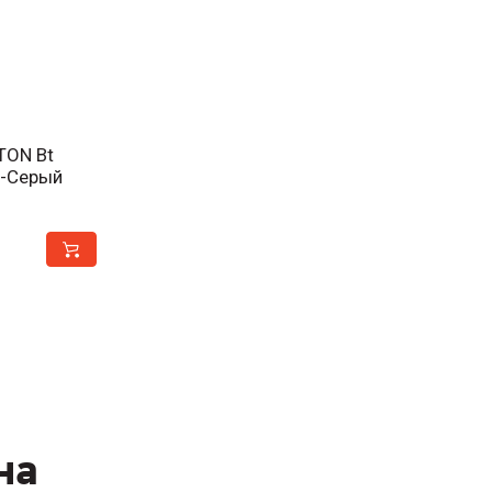
TON Bt
-Серый
на