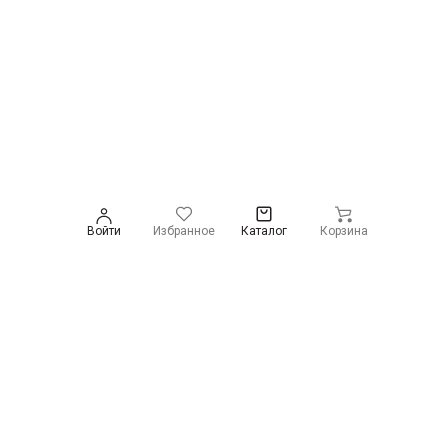
Войти
Избранное
Каталог
Корзина
Преимущества магазина
Бесплатная доставка по ДНР
Доставка по Донецку и Макеевке бесплатно при заказе на
сумму от 10000 руб. или при весе товара от 5 кг. По Горловке и
Енакиево бесплатная доставка при заказе от 10000 руб