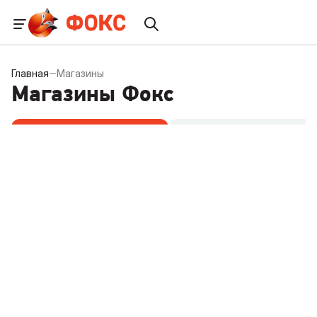
Главная
—
Магазины
Магазины Фокс
ФОКС №1
ФОКС №2
ПН-ВС с 09:00 до 18:00
ПН-ВС с 09:00 до 18:00
просп. Ильича, 44, Донецк,
ул. 230-й Стрелковой
ДНР
дивизии 2Б, Донецк, ДНР
+7 (949) 440-71-45
+7 (949) 440-71-46