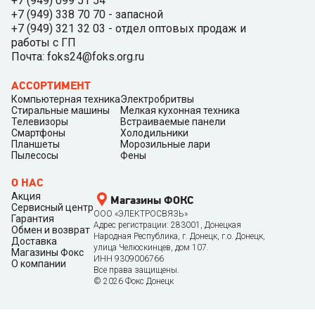
+7 (949) 099 51 54
+7 (949) 338 70 70 - запасной
+7 (949) 321 32 03 - отдел оптовых продаж и
работы с ГП
Почта: foks24@foks.org.ru
АССОРТИМЕНТ
Компьютерная техника
Электробритвы
Стиральные машины
Мелкая кухонная техника
Телевизоры
Встраиваемые панели
Смартфоны
Холодильники
Планшеты
Морозильные лари
Пылесосы
Фены
О НАС
Акция
Магазины ФОКС
Сервисный центр
ООО «ЭЛЕКТРОСВЯЗЬ»
Гарантия
Адрес регистрации: 283001, Донецкая
Обмен и возврат
Народная Республика, г. Донецк, г.о. Донецк,
Доставка
улица Челюскинцев, дом 107.
Магазины Фокс
ИНН 9309006766
О компании
Все права защищены.
©
2026
Фокс Донецк