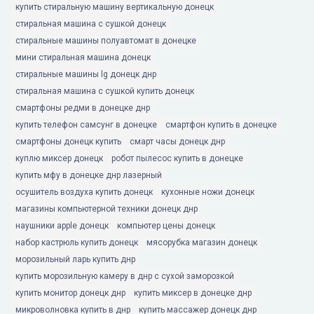
купить стиральную машину вертикальную донецк
стиральная машина с сушкой донецк
стиральные машины полуавтомат в донецке
мини стиральная машина донецк
стиральные машины lg донецк днр
стиральная машина с сушкой купить донецк
смартфоны редми в донецке днр
купить телефон самсунг в донецке
смартфон купить в донецке
смартфоны донецк купить
смарт часы донецк днр
куплю миксер донецк
робот пылесос купить в донецке
купить мфу в донецке днр лазерный
осушитель воздуха купить донецк
кухонные ножи донецк
магазины компьютерной техники донецк днр
наушники apple донецк
компьютер цены донецк
набор кастрюль купить донецк
мясорубка магазин донецк
морозильный ларь купить днр
купить морозильную камеру в днр с сухой заморозкой
купить монитор донецк днр
купить миксер в донецке днр
микроволновка купить в днр
купить массажер донецк днр