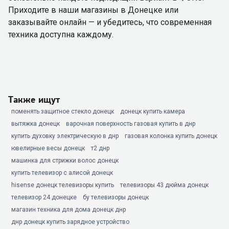
Приходите в наши магазины в Донецке или
заказывайте онлайн — и убедитесь, что современная
техника доступна каждому.
Также ищут
поменять защитное стекло донецк
донецк купить камера
вытяжка донецк
варочная поверхность газовая купить в днр
купить духовку электрическую в днр
газовая колонка купить донецк
ювелирные весы донецк
т2 днр
машинка для стрижки волос донецк
купить телевизор с алисой донецк
hisense донецк телевизоры купить
телевизоры 43 дюйма донецк
телевизор 24 донецке
бу телевизоры донецк
магазин техника для дома донецк днр
днр донецк купить зарядное устройство