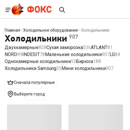
Главная
—
Холодильное оборудование
—
Холодильники
Холодильники
907
Двухкамерные
828
Сухая заморозка
536
ATLANT
81
NORD
99
INDESIT
78
Маленькие холодильники
907
LG
84
Однокамерные холодильники
53
Бирюса
188
Холодильники Samsung
35
Мини холодильники
907
Сначала популярные
Выберите город