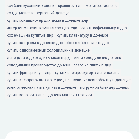
комбайн кухонный донецк
кронштейн для монитора донецк
кондиционер инверторный донецк
купить кондиционер для дома в донецке днр
интернет магазин компьютеров донецк
купить кофемашину в днр
кофемашина купить в днр
купить клавиатуру в донецке
купить кастрюли в донецке днр
xbox series x купить днр
купить однокамерный холодильник в донецке
донецк завод холодильников норд
мини холодильник донецк
холодильник производство донецк
газовые плиты в днр
купить фритюрницу в днр
купить электроскутер в донецке днр
купить электрогриль в донецке днр
купить электробритву в донецке
электрическая плита купить в донецке
погружной блендер донецк
купить колонки в днр
донецк магазин техники