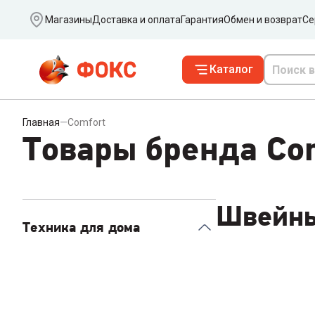
Ваш город
Магазины
Доставка и оплата
Гарантия
Обмен и возврат
Се
Каталог
Главная
—
Comfort
Товары бренда Co
Швейн
Техника для дома
Швейные машинки
1