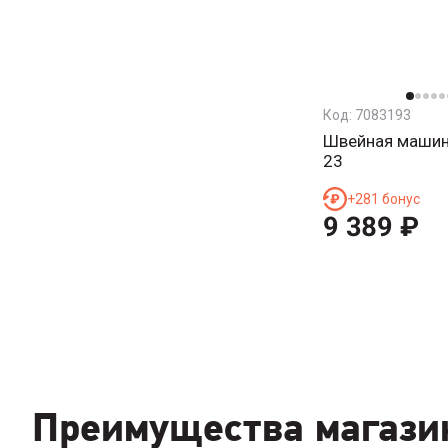
Код:
7083193
Швейная машин
23
+
281
бонус
9 389
₽
Преимущества магази