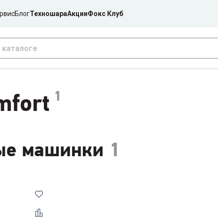
рвис
Блог
Техношара
Акции
Фокс Клуб
1
mfort
ые машинки
1