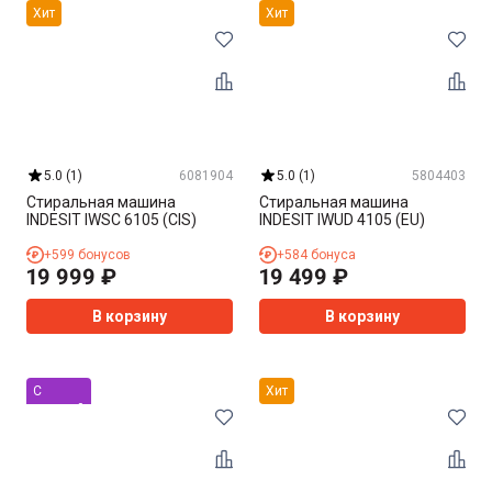
Хит
Хит
5.0
(
1
)
6081904
5.0
(
1
)
5804403
Стиральная машина
Стиральная машина
INDESIT IWSC 6105 (CIS)
INDESIT IWUD 4105 (EU)
+
599
бонусов
+
584
бонуса
19 999
₽
19 499
₽
В корзину
В корзину
С
Хит
уценкой
Хит