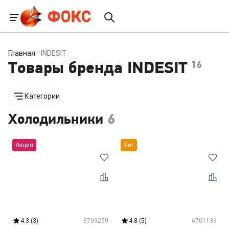
Главная
—
INDESIT
Товары бренда INDESIT
16
Категории
Холодильники
6
Акция
Хит
Хит
Лучшая
цена
4.3
(
3
)
6709259
4.8
(
5
)
6701139