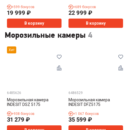
+
599
бонусов
+
689
бонусов
19 999
₽
22 999
₽
В корзину
В корзину
Морозильные камеры
4
Хит
6485626
6486529
Морозильная камера
Морозильная камера
INDESIT DSZ 5175
INDESIT DFZ5175
+
938
бонусов
+
1 067
бонусов
31 279
₽
35 599
₽