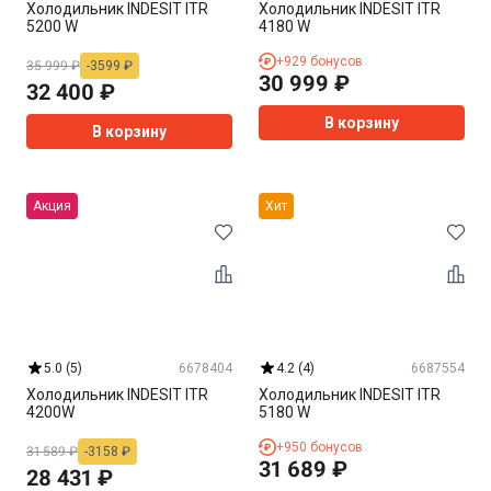
Холодильник INDESIT ITR
Холодильник INDESIT ITR
5200 W
4180 W
+
929
бонусов
35 999
₽
-
3599
₽
30 999
₽
32 400
₽
В корзину
В корзину
Акция
Хит
Лучшая
цена
5.0
(
5
)
6678404
4.2
(
4
)
6687554
Холодильник INDESIT ITR
Холодильник INDESIT ITR
4200W
5180 W
+
950
бонусов
31 589
₽
-
3158
₽
31 689
₽
28 431
₽