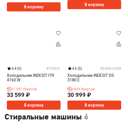
В корзину
В корзину
4.4
(
5
)
6703321
4.6
(
5
)
00-00013328
Холодильник INDESIT ITR
Холодильник INDESIT DS
4160 W
3180 E
+
1 007
бонусов
+
929
бонусов
33 599
₽
30 999
₽
В корзину
В корзину
Стиральные машины
6