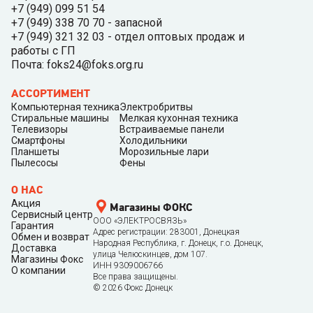
+7 (949) 099 51 54
+7 (949) 338 70 70 - запасной
+7 (949) 321 32 03 - отдел оптовых продаж и
работы с ГП
Почта: foks24@foks.org.ru
АССОРТИМЕНТ
Компьютерная техника
Электробритвы
Стиральные машины
Мелкая кухонная техника
Телевизоры
Встраиваемые панели
Смартфоны
Холодильники
Планшеты
Морозильные лари
Пылесосы
Фены
О НАС
Акция
Магазины ФОКС
Сервисный центр
ООО «ЭЛЕКТРОСВЯЗЬ»
Гарантия
Адрес регистрации: 283001, Донецкая
Обмен и возврат
Народная Республика, г. Донецк, г.о. Донецк,
Доставка
улица Челюскинцев, дом 107.
Магазины Фокс
ИНН 9309006766
О компании
Все права защищены.
©
2026
Фокс Донецк