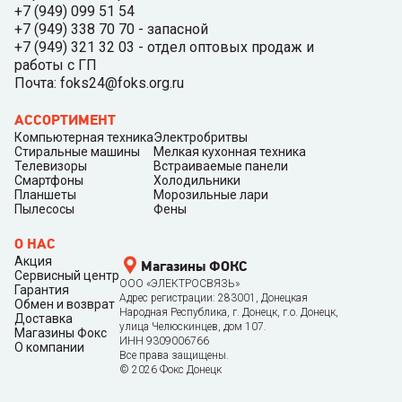
+7 (949) 099 51 54
+7 (949) 338 70 70 - запасной
+7 (949) 321 32 03 - отдел оптовых продаж и
работы с ГП
Почта: foks24@foks.org.ru
АССОРТИМЕНТ
Компьютерная техника
Электробритвы
Стиральные машины
Мелкая кухонная техника
Телевизоры
Встраиваемые панели
Смартфоны
Холодильники
Планшеты
Морозильные лари
Пылесосы
Фены
О НАС
Акция
Магазины ФОКС
Сервисный центр
ООО «ЭЛЕКТРОСВЯЗЬ»
Гарантия
Адрес регистрации: 283001, Донецкая
Обмен и возврат
Народная Республика, г. Донецк, г.о. Донецк,
Доставка
улица Челюскинцев, дом 107.
Магазины Фокс
ИНН 9309006766
О компании
Все права защищены.
©
2026
Фокс Донецк