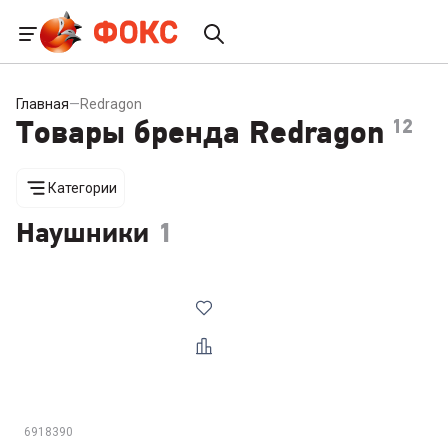
Главная
—
Redragon
Товары бренда Redragon
12
Категории
Наушники
1
6918390