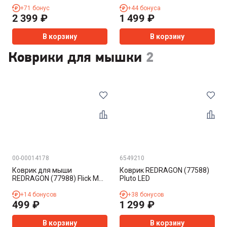
+
71
бонус
+
44
бонуса
2 399
₽
1 499
₽
В корзину
В корзину
Коврики для мышки
2
00-00014178
6549210
Коврик для мыши
Коврик REDRAGON (77588)
REDRAGON (77988) Flick M
Pluto LED
270х320х3 мм,
ткань+резина
+
14
бонусов
+
38
бонусов
499
₽
1 299
₽
В корзину
В корзину