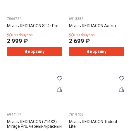
7066724
6918382
Мышь REDRAGON ST4r Pro
Мышь REDRAGON Aatrox
+
89
бонусов
+
80
бонусов
2 999
₽
2 699
₽
В корзину
В корзину
6944117
7019406
Мышь REDRAGON (71432)
Мышь REDRAGON Trident
Mirage Pro, черный/красный
Lite