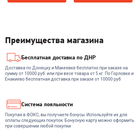
Преимущества магазина
Бесплатная доставка по ДНР
Доставка по Донецку и Макеевке бесплатно при заказе на
сумму от 10000 руб. или при весе товара от 5 кг. По Горловке и
Енакиево бесплатная доставка при заказе от 10000 руб
Система лояльности
Покупая в ФОКС, вы получаете бонусы. Используйте их для
оплаты следующих покупок. Бонусную карту можно оформить
при совершении любой покупки