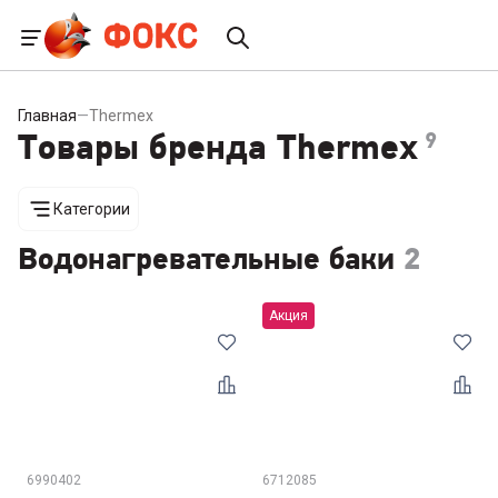
Главная
—
Thermex
Товары бренда Thermex
9
Категории
Водонагревательные баки
2
Акция
6990402
6712085