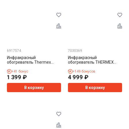
6917574
7030369
Инфракрасный
Инфракрасный
обогреватель Thermex
обогреватель THERMEX
Greta 1200
Spirit 1.4
+
41
бонус
+
149
бонусов
1 399
₽
4 999
₽
В корзину
В корзину