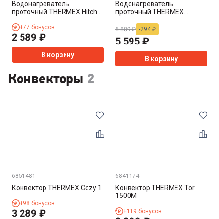
Водонагреватель
Водонагреватель
проточный THERMEX Hitch
проточный THERMEX
3500
Balance 4500
+
77
бонусов
5 889
₽
-
294
₽
2 589
₽
5 595
₽
В корзину
В корзину
Конвекторы
2
6851481
6841174
Конвектор THERMEX Cozy 1
Конвектор THERMEX Tor
1500M
+
98
бонусов
3 289
₽
+
119
бонусов