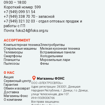
09:00 – 18:00
Короткий номер: 599
+7 (949) 099 51 54
+7 (949) 338 70 70 - запасной
+7 (949) 321 32 03 - отдел оптовых продаж и
работы с ГП
Почта: foks24@foks.org.ru
АССОРТИМЕНТ
Компьютерная техника
Электробритвы
Стиральные машины
Мелкая кухонная техника
Телевизоры
Встраиваемые панели
Смартфоны
Холодильники
Планшеты
Морозильные лари
Пылесосы
Фены
О НАС
Акция
Магазины ФОКС
Сервисный центр
ООО «ЭЛЕКТРОСВЯЗЬ»
Гарантия
Адрес регистрации: 283001, Донецкая
Обмен и возврат
Народная Республика, г. Донецк, г.о. Донецк,
Доставка
улица Челюскинцев, дом 107.
Магазины Фокс
ИНН 9309006766
О компании
Все права защищены.