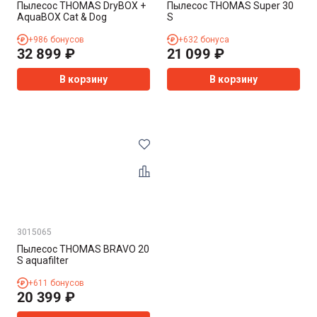
Пылесос THOMAS DryBOX +
Пылесос THOMAS Super 30
AquaBOX Cat & Dog
S
+
986
бонусов
+
632
бонуса
32 899
₽
21 099
₽
В корзину
В корзину
3015065
Пылесос THOMAS BRAVO 20
S aquafilter
+
611
бонусов
20 399
₽