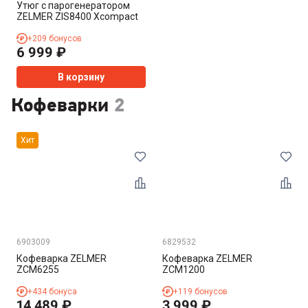
Утюг с парогенератором
ZELMER ZIS8400 Xcompact
+
209
бонусов
6 999
₽
В корзину
Кофеварки
2
Хит
6903009
6829532
Кофеварка ZELMER
Кофеварка ZELMER
ZCM6255
ZCM1200
+
434
бонуса
+
119
бонусов
14 489
₽
3 999
₽