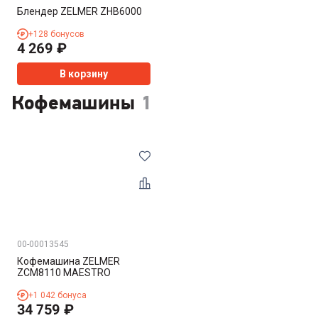
Блендер ZELMER ZHB6000
+
128
бонусов
4 269
₽
В корзину
Кофемашины
1
00-00013545
Кофемашина ZELMER
ZCM8110 MAESTRO
+
1 042
бонуса
34 759
₽