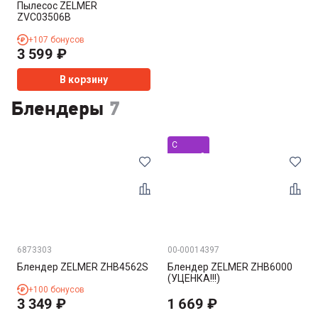
Пылесос ZELMER
ZVC03506B
+
107
бонусов
3 599
₽
В корзину
Блендеры
7
С
уценкой
Хит
6873303
00-00014397
Блендер ZELMER ZHB4562S
Блендер ZELMER ZHB6000
(УЦЕНКА!!!)
+
100
бонусов
3 349
₽
1 669
₽