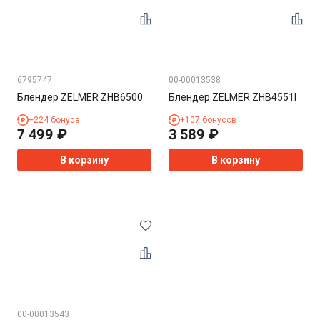
6795747
00-00013538
Блендер ZELMER ZHB6500
Блендер ZELMER ZHB4551I
+
224
бонуса
+
107
бонусов
7 499
₽
3 589
₽
В корзину
В корзину
00-00013543