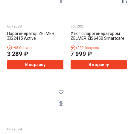
6672028
6672021
Парогенератор ZELMER
Утюг с парогенератором
ZIS2415 Active
ZELMER ZIS6450 Smartcare
+
98
бонусов
+
239
бонусов
3 289
₽
7 999
₽
В корзину
В корзину
6672024