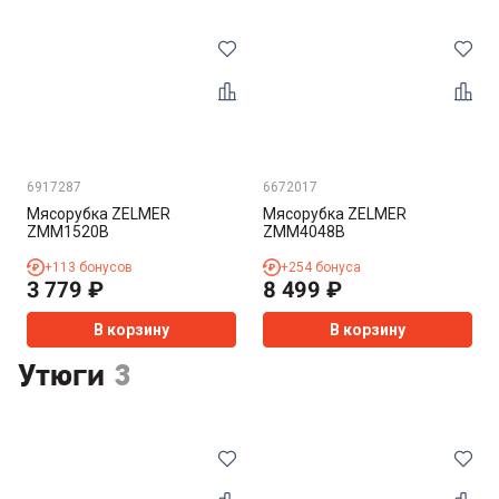
6917287
6672017
Мясорубка ZELMER
Мясорубка ZELMER
ZMM1520B
ZMM4048B
+
113
бонусов
+
254
бонуса
3 779
₽
8 499
₽
В корзину
В корзину
Утюги
3