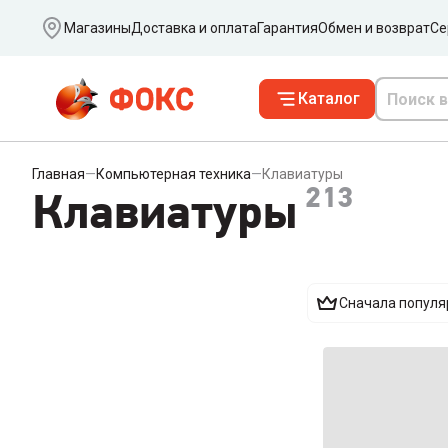
Ваш город
Магазины
Доставка и оплата
Гарантия
Обмен и возврат
Се
Каталог
Главная
—
Компьютерная техника
—
Клавиатуры
213
Клавиатуры
Сначала попул