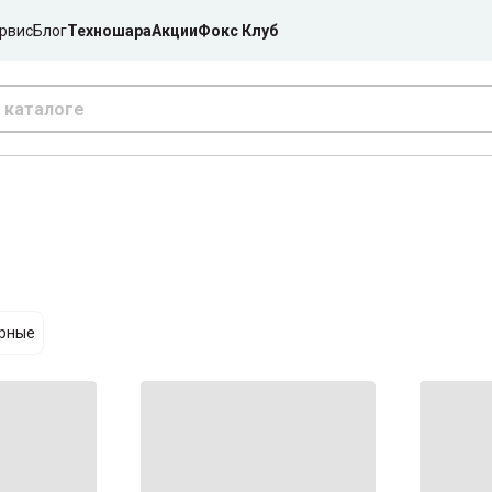
рвис
Блог
Техношара
Акции
Фокс Клуб
ярные