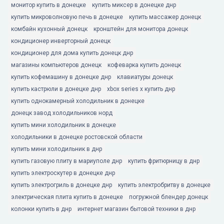
монитор купить в донецке
купить миксер в донецке днр
купить микроволновую печь в донецке
купить массажер донецк
комбайн кухонный донецк
кронштейн для монитора донецк
кондиционер инверторный донецк
кондиционер для дома купить донецк днр
магазины компьютеров донецк
кофеварка купить донецк
купить кофемашину в донецке днр
клавиатуры донецк
купить кастрюли в донецке днр
xbox series x купить днр
купить однокамерный холодильник в донецке
донецк завод холодильников норд
купить мини холодильник в донецке
холодильники в донецке ростовской области
купить мини холодильник в днр
купить газовую плиту в мариуполе днр
купить фритюрницу в днр
купить электроскутер в донецке днр
купить электрогриль в донецке днр
купить электробритву в донецке
электрическая плита купить в донецке
погружной блендер донецк
колонки купить в днр
интернет магазин бытовой техники в днр