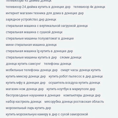
телевизоры 43 дюйма донецк
телевизор 24 дюйма купить в донецке днр
телевизор 4к донецк
интернет магазин техника для дома в донецке днр
зарядное устройство днр донецк
стиральная машина с вертикальной загрузкой донецк
стиральная машина с сушкой донецк
стиральные машины полуавтомат в донецке
мини стиральная машина донецк
стиральная машина lg купить в донецке днр
стиральные машины купить в днр
сяоми донецк
донецк купить самсунг
телефоны донецк
мобильные телефоны донецк днр
смарт часы донецк купить
купить миксер донецк днр
купить робот пылесос в днр донецк
купить мфу в донецке днр
осушитель воздуха купить донецк
магазин нож донецк днр
купить ноутбук в мариуполе днр
беспроводные наушники в донецке
компьютеры донецк днр
набор кастрюль донецк
мясорубка донецк ростовская область
морозильный ларь купить днр
купить морозильную камеру в днр с сухой заморозкой