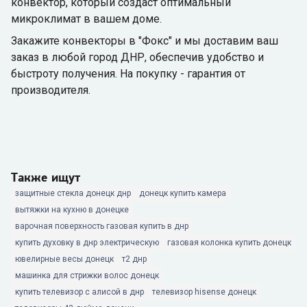
конвектор, который создаст оптимальный
микроклимат в вашем доме.
Закажите конвекторы в "Фокс" и мы доставим ваш
заказ в любой город ДНР, обеспечив удобство и
быстроту получения. На покупку - гарантия от
производителя.
Также ищут
защитные стекла донецк днр
донецк купить камера
вытяжки на кухню в донецке
варочная поверхность газовая купить в днр
купить духовку в днр электрическую
газовая колонка купить донецк
ювелирные весы донецк
т2 днр
машинка для стрижки волос донецк
купить телевизор с алисой в днр
телевизор hisense донецк