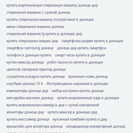
купить вертикальную стиральную машину донецк днр
стиральная машина с сушкой донецк
купить стиральную машину полуавтомат в донецке
мини стиральная машина донецк
стиральная машина lg купить в донецке днр
купить стиральных машин днр
смартфоны редми купить в донецке
смартфон samsung донецк
донецк днр купить смартфон
телефон в донецке купить
смарт часы купить в донецке
куплю миксер донецк
робот пылесос купить в донецке
цветной лазерный принтер донецк
осушитель воздуха купить донецк
кухонные ножи донецк
ноутбуки донецк 15.6
беспроводные наушники в донецке
компьютеры донецк днр
набор кастрюль купить донецк
мясорубка магазин донецк
купить морозильный ларь в донецке
купить морозильную камеру в днр с сухой заморозкой
мониторы донецк днр
купить миксер в донецке днр
купить массажер донецк
кухонный комбайн купить в днр
кронштейн для монитора донецк
кондиционер инверторный донецк