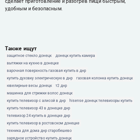
сделает приготовление и разогрев пищи быстрым,
удобным и безопасным.
Также ищут
защитное стекло донецк
донецк купить камера
вытяжки на кухню в донецке
варочная поверхность газовая купить в днр
купить духовку электрическую в днр
газовая колонка купить донецк
ювелирные весы донецк
т2 днр
машинка для стрижки волос донецк
купить телевизор с алисой в днр
hisense донецк телевизоры купить
купить телевизор 43 в донецке днр
телевизор 24 купить в донецке днр
купить телевизор в ростовском донецке
техника для дома днр старобешево
зарядное устройство купить донецк