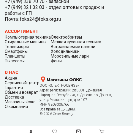
+7 (949) 338 70 70 - запасной
+7 (949) 321 32 03 - отдел оптовых продаж и
работы с ГП
Почта: foks24@foks.org.ru
АССОРТИМЕНТ
Компьютерная техника
Электробритвы
Стиральные машины
Мелкая кухонная техника
Телевизоры
Встраиваемые панели
Смартфоны
Холодильники
Планшеты
Морозильные лари
Пылесосы
Фены
О НАС
Акция
Магазины ФОКС
Сервисный центр
ООО «ЭЛЕКТРОСВЯЗЬ»
Гарантия
Адрес регистрации: 283001, Донецкая
Обмен и возврат
Народная Республика, г. Донецк, г.о. Донецк,
Доставка
улица Челюскинцев, дом 107.
Магазины Фокс
ИНН 9309006766
О компании
Все права защищены.
©
2026
Фокс Донецк