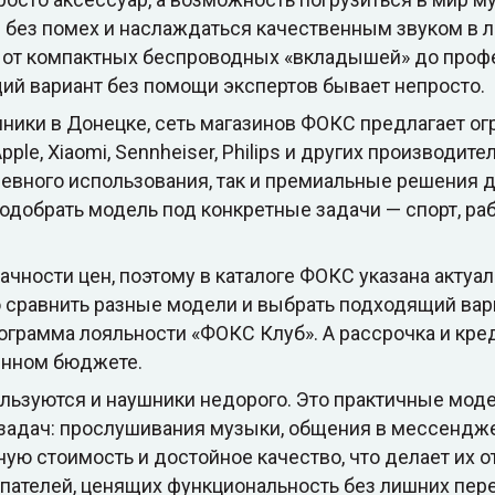
е без помех и наслаждаться качественным звуком в 
: от компактных беспроводных «вкладышей» до про
щий вариант без помощи экспертов бывает непросто.
аушники в Донецке, сеть магазинов ФОКС предлагает 
pple, Xiaomi, Sennheiser, Philips и других производит
евного использования, так и премиальные решения д
одобрать модель под конкретные задачи — спорт, раб
чности цен, поэтому в каталоге ФОКС указана актуал
о сравнить разные модели и выбрать подходящий вар
рограмма лояльности «ФОКС Клуб». А рассрочка и кре
енном бюджете.
льзуются и наушники недорого. Это практичные моде
задач: прослушивания музыки, общения в мессендже
ную стоимость и достойное качество, что делает их
упателей, ценящих функциональность без лишних пере