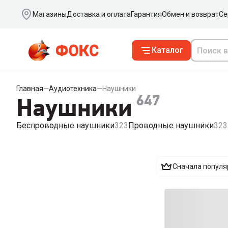
Ваш город
Магазины
Доставка и оплата
Гарантия
Обмен и возврат
Се
Каталог
Главная
—
Аудиотехника
—
Наушники
647
Наушники
Беспроводные наушники
323
Проводные наушники
323
Сначала попул