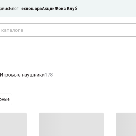
рвис
Блог
Техношара
Акции
Фокс Клуб
Игровые наушники
178
ярные