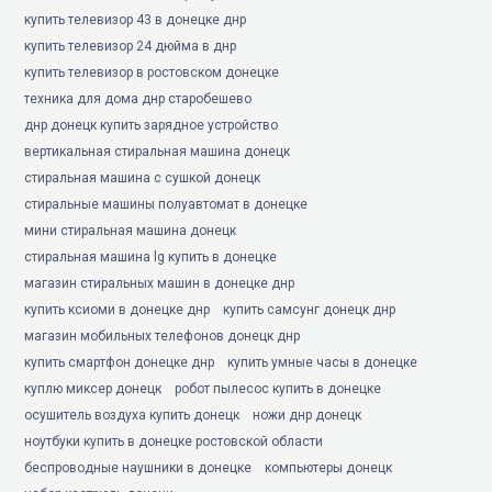
купить телевизор 43 в донецке днр
купить телевизор 24 дюйма в днр
купить телевизор в ростовском донецке
техника для дома днр старобешево
днр донецк купить зарядное устройство
вертикальная стиральная машина донецк
стиральная машина с сушкой донецк
стиральные машины полуавтомат в донецке
мини стиральная машина донецк
стиральная машина lg купить в донецке
магазин стиральных машин в донецке днр
купить ксиоми в донецке днр
купить самсунг донецк днр
магазин мобильных телефонов донецк днр
купить смартфон донецке днр
купить умные часы в донецке
куплю миксер донецк
робот пылесос купить в донецке
осушитель воздуха купить донецк
ножи днр донецк
ноутбуки купить в донецке ростовской области
беспроводные наушники в донецке
компьютеры донецк