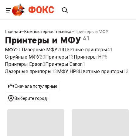
Главная
—
Компьютерная техника
—
Принтеры и МФУ
Принтеры и МФУ
41
МФУ
20
Лазерные МФУ
20
Цветные принтеры
41
Струйные МФУ
20
Принтеры
13
Принтеры HP
6
Принтеры Epson
0
Принтеры Canon
1
Лазерные принтеры
13
МФУ HP
8
Цветные принтеры
13
Сначала популярные
Выберите город