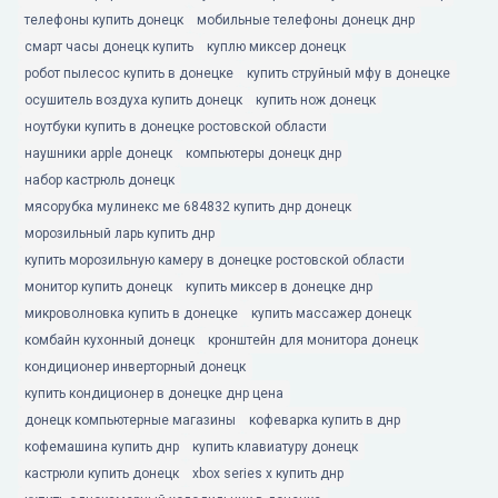
телефоны купить донецк
мобильные телефоны донецк днр
смарт часы донецк купить
куплю миксер донецк
робот пылесос купить в донецке
купить струйный мфу в донецке
осушитель воздуха купить донецк
купить нож донецк
ноутбуки купить в донецке ростовской области
наушники apple донецк
компьютеры донецк днр
набор кастрюль донецк
мясорубка мулинекс ме 684832 купить днр донецк
морозильный ларь купить днр
купить морозильную камеру в донецке ростовской области
монитор купить донецк
купить миксер в донецке днр
микроволновка купить в донецке
купить массажер донецк
комбайн кухонный донецк
кронштейн для монитора донецк
кондиционер инверторный донецк
купить кондиционер в донецке днр цена
донецк компьютерные магазины
кофеварка купить в днр
кофемашина купить днр
купить клавиатуру донецк
кастрюли купить донецк
xbox series x купить днр