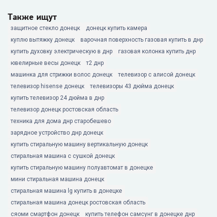
Также ищут
защитное стекло донецк
донецк купить камера
куплю вытяжку донецк
варочная поверхность газовая купить в днр
купить духовку электрическую в днр
газовая колонка купить днр
ювелирные весы донецк
т2 днр
машинка для стрижки волос донецк
телевизор с алисой донецк
телевизор hisense донецк
телевизоры 43 дюйма донецк
купить телевизор 24 дюйма в днр
телевизор донецк ростовская область
техника для дома днр старобешево
зарядное устройство днр донецк
купить стиральную машину вертикальную донецк
стиральная машина с сушкой донецк
купить стиральную машину полуавтомат в донецке
мини стиральная машина донецк
стиральная машина lg купить в донецке
стиральная машина донецк ростовская область
сяоми смартфон донецк
купить телефон самсунг в донецке днр