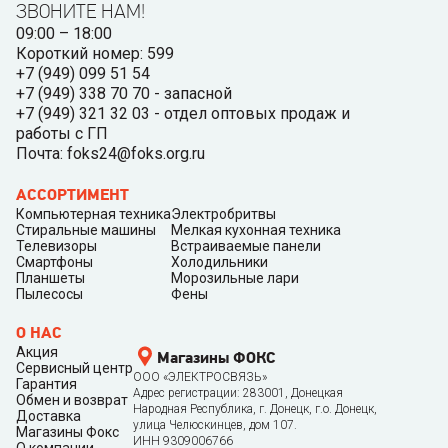
ЗВОНИТЕ НАМ!
09:00 – 18:00
Короткий номер: 599
+7 (949) 099 51 54
+7 (949) 338 70 70 - запасной
+7 (949) 321 32 03 - отдел оптовых продаж и
работы с ГП
Почта: foks24@foks.org.ru
АССОРТИМЕНТ
Компьютерная техника
Электробритвы
Стиральные машины
Мелкая кухонная техника
Телевизоры
Встраиваемые панели
Смартфоны
Холодильники
Планшеты
Морозильные лари
Пылесосы
Фены
О НАС
Акция
Магазины ФОКС
Сервисный центр
ООО «ЭЛЕКТРОСВЯЗЬ»
Гарантия
Адрес регистрации: 283001, Донецкая
Обмен и возврат
Народная Республика, г. Донецк, г.о. Донецк,
Доставка
улица Челюскинцев, дом 107.
Магазины Фокс
ИНН 9309006766