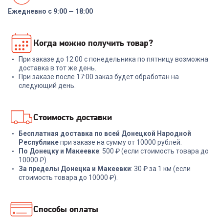
Ежедневно с 9:00 — 18:00
6503465
6897935
Набор ножей RONDELL RD-
Сковорода RONDELL RD-1430
Когда можно получить товар?
1130 Urban Ultimate Набор из
Grillage 26 см.
5 ножей с подст.
При заказе до 12:00 с понедельника по пятницу возможна
+
329
бонусов
+
74
бонуса
доставка в тот же день.
При заказе после 17:00 заказ будет обработан на
10 999
₽
2 499
₽
следующий день.
В корзину
В корзину
Стоимость доставки
Бесплатная доставка по всей Донецкой Народной
Республике
при заказе на сумму от 10000 рублей.
По Донецку и Макеевке
: 500 ₽ (если стоимость товара до
10000 ₽).
За пределы Донецка и Макеевки
: 30 ₽ за 1 км (если
стоимость товара до 10000 ₽).
Способы оплаты