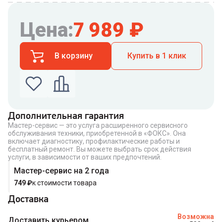
Цена:
7 989
₽
В корзину
Купить в 1 клик
Дополнительная гарантия
Мастер-сервис — это услуга расширенного сервисного
Введите номер телефона по которому можно
обслуживания техники, приобретенной в «ФОКС». Она
связаться с вами
включает диагностику, профилактические работы и
Номер телефона
бесплатный ремонт. Вы можете выбрать срок действия
услуги, в зависимости от ваших предпочтений.
Мастер-сервис на 2 года
749
₽
к стоимости товара
Доставка
Купить в 1 клик
Возможна
Доставить курьером