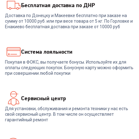
Бесплатная доставка по ДНР
00-00014514
00-00014639
Доставка по Донецку и Макеевке бесплатно при заказе на
сумму от 10000 руб. или при весе товара от 5 кг. По Горловке и
Аэрогриль REDMOND
Аэрогриль ARESA AR-5803
AG1903 (УЦЕНКА!!!)
Енакиево бесплатная доставка при заказе от 10000 руб
7 289
₽
8 259
₽
Система лояльности
Покупая в ФОКС, вы получаете бонусы. Используйте их для
В корзину
В корзину
оплаты следующих покупок. Бонусную карту можно оформить
при совершении любой покупки
Сервисный центр
Для установки, обслуживания и ремонта техники у нас есть
свой сервисный центр. В том числе он осуществляет
гарантийный ремонт