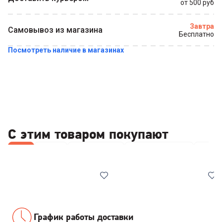
от 500 руб
Завтра
Самовывоз из магазина
Бесплатно
Посмотреть наличие в магазинах
С этим товаром покупают
Все
Ножи
Сковородки
Наборы посуды
Каст
График работы доставки