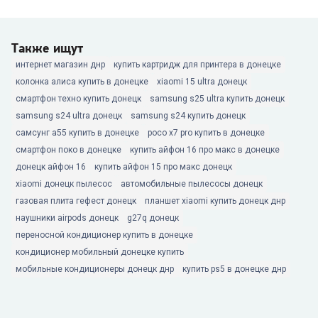
Также ищут
интернет магазин днр
купить картридж для принтера в донецке
колонка алиса купить в донецке
xiaomi 15 ultra донецк
смартфон техно купить донецк
samsung s25 ultra купить донецк
samsung s24 ultra донецк
samsung s24 купить донецк
самсунг а55 купить в донецке
poco x7 pro купить в донецке
смартфон поко в донецке
купить айфон 16 про макс в донецке
донецк айфон 16
купить айфон 15 про макс донецк
xiaomi донецк пылесос
автомобильные пылесосы донецк
газовая плита гефест донецк
планшет xiaomi купить донецк днр
наушники airpods донецк
g27q донецк
переносной кондиционер купить в донецке
кондиционер мобильный донецке купить
мобильные кондиционеры донецк днр
купить ps5 в донецке днр