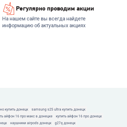
Регулярно проводим акции
На нашем сайте вы всегда найдете
информацию об актуальных акциях
но купить донецк
samsung s25 ultra купить донецк
ть айфон 16 про макс в донецке
купить айфон 16 про донецк
нецк
наушники airpods донецк
g27q донецк