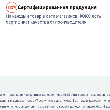
Cертифицированная продукция
На каждый товар в сети магазинов ФОКС есть
сертификат качества от производителя
ецке
колонка алиса купить в донецке
xiaomi 15 ultra донецк
смартфон тех
 купить в донецке
poco x7 pro купить в днр
смартфон поко в донецке
купи
льные пылесосы донецк
газовая плита гефест донецк
планшет xiaomi до