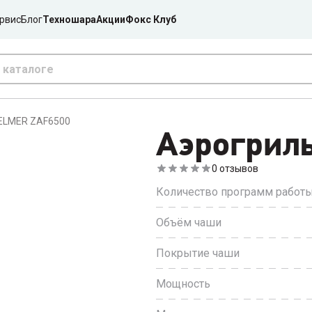
рвис
Блог
Техношара
Акции
Фокс Клуб
ELMER ZAF6500
Аэрогрил
0
отзывов
Количество программ работ
Объём чаши
Покрытие чаши
Мощность