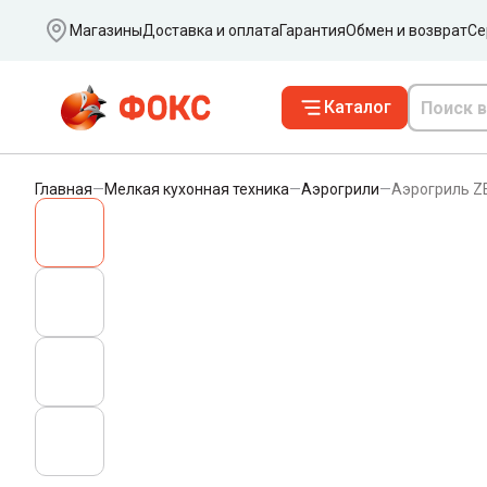
Ваш город
Магазины
Доставка и оплата
Гарантия
Обмен и возврат
Се
Каталог
Главная
—
Мелкая кухонная техника
—
Аэрогрили
—
Аэрогриль Z