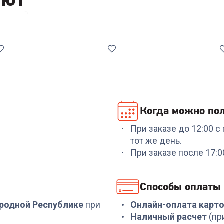
трюли
Когда можно пол
При заказе до 12:00 
Код:
6897935
Код:
7040885
тот же день.
L
Сковорода RONDELL
Набор посуды
При заказе после 17:
e
RD-1430 Grillage 26 см.
RONDELL RD-1662 8
предметов
+
74
бонуса
+
464
бонуса
Способы оплаты
2 499
₽
15 499
₽
ародной Республике
при
Онлайн-оплата карт
Наличный расчет
(пр