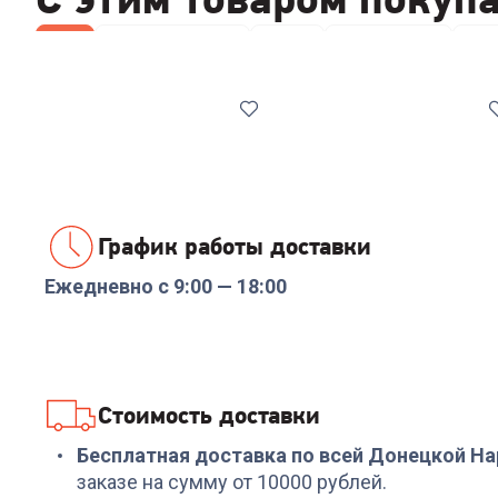
Все
Наборы посуды
Ножи
Сковородки
Кас
График работы доставки
Ежедневно с 9:00 — 18:00
Код:
7038561
Код:
6503465
Набор посуды
Набор ножей RONDEL
COOLINAR (92012) 6
RD-1130 Urban Ultimat
предметов
Набор из 5 ножей с
подст.
+
89
бонусов
+
329
бонусов
Стоимость доставки
2 999
₽
10 999
₽
Бесплатная доставка по всей Донецкой Н
заказе на сумму от 10000 рублей.