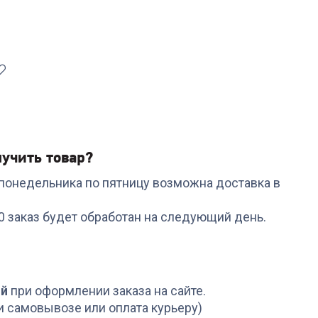
учить товар?
с понедельника по пятницу возможна доставка в
Код:
6418252
Код:
6878973
Набор RONDELL RDA-1012 Kortado
Кастрюля RONDELL RD
00 заказ будет обработан на следующий день.
5пр.ковш,кастр,сковор.26см,съем.руч
1219 с/кр 18 см Sorge
2.1 л
+
224
бонуса
+
83
бонуса
7 499
₽
2 799
₽
ой
при оформлении заказа на сайте.
и самовывозе или оплата курьеру)