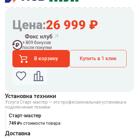
Цена:
26 999
₽
Фокс клуб
+
809
бонусов
после покупки
В корзину
Купить в 1 клик
Установка техники
Услуга Старт-мастер — это профессиональная установка и
Введите номер телефона по которому можно
подключение техники.
связаться с вами
Номер телефона
Старт-мастер
749
₽
к стоимости товара
Доставка