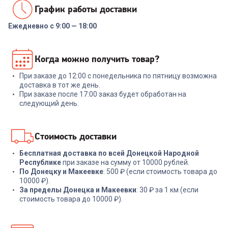
График работы доставки
Ежедневно с 9:00 — 18:00
5958524
7001491
Ковш RONDELL RDA-279
Набор инструментов
Когда можно получить товар?
Mocco 1,6л
NADOBA ANEZKA 7 пр
При заказе до 12:00 с понедельника по пятницу возможна
+
134
бонуса
+
269
бонусов
доставка в тот же день.
При заказе после 17:00 заказ будет обработан на
4 499
₽
8 999
₽
следующий день.
В корзину
В корзину
Стоимость доставки
Бесплатная доставка по всей Донецкой Народной
Республике
при заказе на сумму от 10000 рублей.
По Донецку и Макеевке
: 500 ₽ (если стоимость товара до
10000 ₽).
За пределы Донецка и Макеевки
: 30 ₽ за 1 км (если
стоимость товара до 10000 ₽).