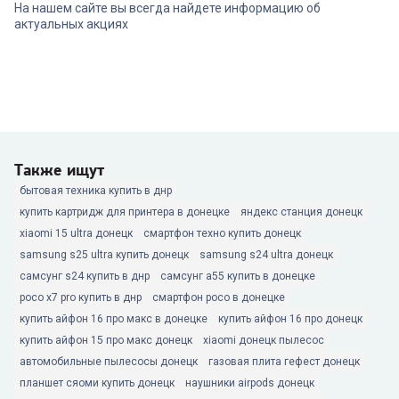
На нашем сайте вы всегда найдете информацию об
актуальных акциях
Также ищут
бытовая техника купить в днр
купить картридж для принтера в донецке
яндекс станция донецк
xiaomi 15 ultra донецк
смартфон техно купить донецк
samsung s25 ultra купить донецк
samsung s24 ultra донецк
самсунг s24 купить в днр
самсунг а55 купить в донецке
poco x7 pro купить в днр
смартфон poco в донецке
купить айфон 16 про макс в донецке
купить айфон 16 про донецк
купить айфон 15 про макс донецк
xiaomi донецк пылесос
автомобильные пылесосы донецк
газовая плита гефест донецк
планшет сяоми купить донецк
наушники airpods донецк