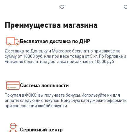
Преимущества магазина
Бесплатная доставка по ДНР
6987009
00-00015151
Доставка по Донецку и Макеевке бесплатно при заказе на
Духовой шкаф BEKO BBIC
Духовой шкаф ULTA UL-
сумму от 10000 руб. или при весе товара от 5 кг. По Горловке и
12100 XD
OE60MBR70HKB
Енакиево бесплатная доставка при заказе от 10000 руб
+
749
бонусов
+
737
бонусов
24 999
₽
24 579
₽
Система лояльности
Покупая в ФОКС, вы получаете бонусы. Используйте их для
В корзину
В корзину
оплаты следующих покупок. Бонусную карту можно оформить
при совершении любой покупки
Сервисный центр