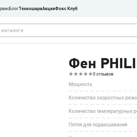
рвис
Блог
Техношара
Акции
Фокс Клуб
Фен PHIL
0
отзывов
Мощность
Количество скоростных реж
Количество температурных 
Петля для подвешивания