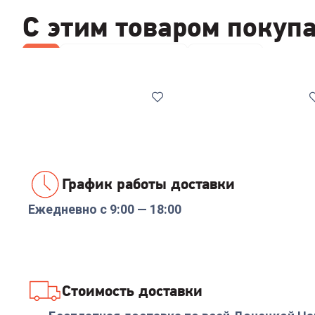
С этим товаром покуп
Все
Приборы для укладки
Эпиляторы
График работы доставки
Ежедневно с 9:00 — 18:00
Код:
00-00014433
Код:
6391655
Мультистайлер RED
Эпилятор Panasonic
SOLUTION MS002
ES-EL8A-P520
+
134
бонуса
+
443
бонуса
Стоимость доставки
4 499
₽
14 799
₽