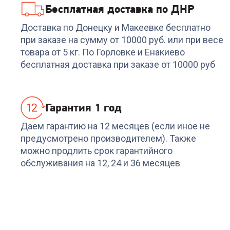
Бесплатная доставка по ДНР
Код:
6966008
Код:
6936935
Фен-щетка ROWENTA
Фен ARTEL ART-HD-
Доставка по Донецку и Макеевке бесплатно
CF7826F0
1223 белый
при заказе на сумму от 10000 руб. или при весе
товара от 5 кг. По Горловке и Енакиево
+
155
бонусов
+
158
бонусов
бесплатная доставка при заказе от 10000 руб
5 189
₽
5 269
₽
Гарантия 1 год
Даем гарантию на 12 месяцев (если иное не
предусмотрено производителем). Также
можно продлить срок гарантийного
обслуживания на 12, 24 и 36 месяцев