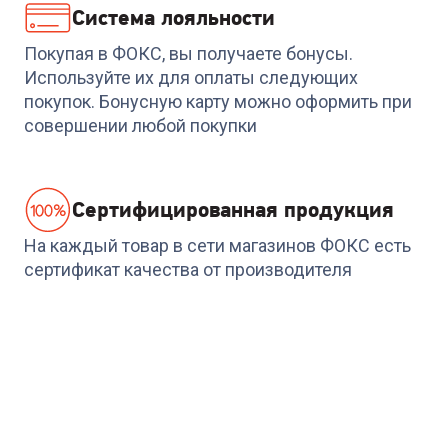
Система лояльности
Код:
6428789
Расческа-выпрямитель
Покупая в ФОКС, вы получаете бонусы.
PHILIPS BHH880/00
Используйте их для оплаты следующих
покупок. Бонусную карту можно оформить при
+
146
бонусов
совершении любой покупки
4 879
₽
Cертифицированная продукция
На каждый товар в сети магазинов ФОКС есть
сертификат качества от производителя