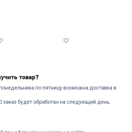
учить товар?
с понедельника по пятницу возможна доставка в
Код:
7131955
Код:
6516703
Мультистайлер
Эпилятор PHILIPS
00 заказ будет обработан на следующий день.
ROWENTA CF4211F0
BRP506/00
+
128
бонусов
+
278
бонусов
4 289
₽
9 269
₽