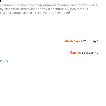
я
ширенного сервисного обслуживания техники, приобретенной в
по которому можно связаться с вами
ку, профилактические работы и бесплатный ремонт. Вы
луги, в зависимости от ваших предпочтений.
Купить в 1 клик
Возможна
от 500 руб
Завтра
Бесплатно
зинах