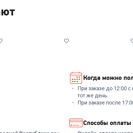
ают
Когда можно пол
При заказе до 12:00 
Код:
6614462
Код:
6902645
тот же день.
Эпилятор PHILIPS
Стайлер PHILIPS
При заказе после 17:
BRE710/00
BHB887/00
+
224
бонуса
+
925
бонусов
Способы оплаты
7 499
₽
30 849
₽