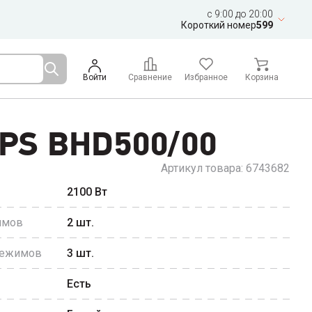
c 9:00 до 20:00
Короткий номер
599
Войти
Сравнение
Избранное
Корзина
IPS BHD500/00
Артикул товара:
6743682
2100
Вт
имов
2
шт.
режимов
3
шт.
Есть