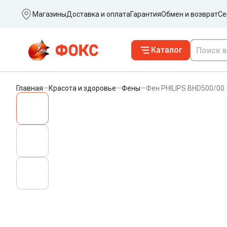
Ваш город
Магазины
Доставка и оплата
Гарантия
Обмен и возврат
Се
Каталог
Главная
—
Красота и здоровье
—
Фены
—
Фен PHILIPS BHD500/00