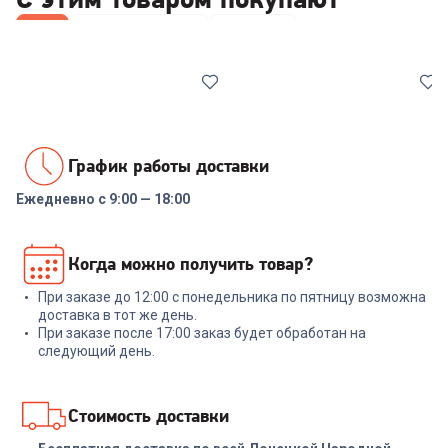
Все
Наборы посуды
Лопатки
График работы доставки
Ежедневно с 9:00 — 18:00
7038561
7001491
Набор посуды COOLINAR
Набор инструментов
Когда можно получить товар?
(92012) 6 предметов
NADOBA ANEZKA 7 пр
При заказе до 12:00 с понедельника по пятницу возможна
+
89
бонусов
+
269
бонусов
доставка в тот же день.
При заказе после 17:00 заказ будет обработан на
2 999
₽
8 999
₽
следующий день.
В корзину
В корзину
Стоимость доставки