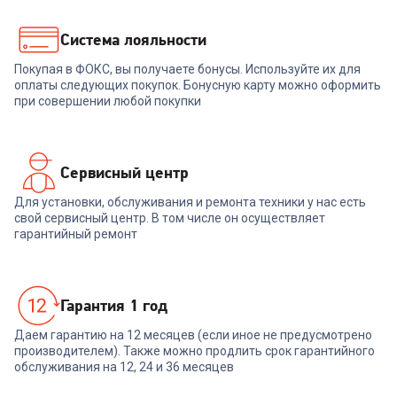
+
209
бонусов
6 999
₽
6 989
₽
Система лояльности
Покупая в ФОКС, вы получаете бонусы. Используйте их для
В корзину
В корзину
оплаты следующих покупок. Бонусную карту можно оформить
при совершении любой покупки
Сервисный центр
Для установки, обслуживания и ремонта техники у нас есть
свой сервисный центр. В том числе он осуществляет
гарантийный ремонт
Гарантия 1 год
Даем гарантию на 12 месяцев (если иное не предусмотрено
производителем). Также можно продлить срок гарантийного
обслуживания на 12, 24 и 36 месяцев