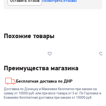
Оставить отзыв
Посмотреть отзывы
Похожие товары
Преимущества магазина
Бесплатная доставка по ДНР
6718369
00-00013701
Доставка по Донецку и Макеевке бесплатно при заказе на
Электрогриль KITFORT
сумму от 10000 руб. или при весе товара от 5 кг. По Горловке и
Гриль RED SOLUTION
КТ-1652
SteakPRO G807D
Енакиево бесплатная доставка при заказе от 10000 руб