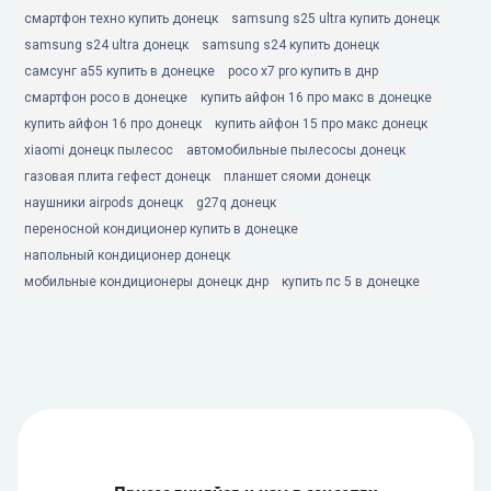
смартфон техно купить донецк
samsung s25 ultra купить донецк
samsung s24 ultra донецк
samsung s24 купить донецк
самсунг а55 купить в донецке
poco x7 pro купить в днр
смартфон poco в донецке
купить айфон 16 про макс в донецке
купить айфон 16 про донецк
купить айфон 15 про макс донецк
xiaomi донецк пылесос
автомобильные пылесосы донецк
газовая плита гефест донецк
планшет сяоми донецк
наушники airpods донецк
g27q донецк
переносной кондиционер купить в донецке
напольный кондиционер донецк
мобильные кондиционеры донецк днр
купить пс 5 в донецке