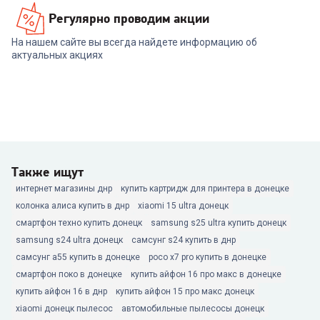
Регулярно проводим акции
На нашем сайте вы всегда найдете информацию об
актуальных акциях
Также ищут
интернет магазины днр
купить картридж для принтера в донецке
колонка алиса купить в днр
xiaomi 15 ultra донецк
смартфон техно купить донецк
samsung s25 ultra купить донецк
samsung s24 ultra донецк
самсунг s24 купить в днр
самсунг а55 купить в донецке
poco x7 pro купить в донецке
смартфон поко в донецке
купить айфон 16 про макс в донецке
купить айфон 16 в днр
купить айфон 15 про макс донецк
xiaomi донецк пылесос
автомобильные пылесосы донецк