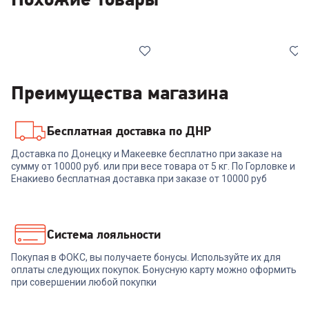
Преимущества магазина
Бесплатная доставка по ДНР
6530697
6857482
Доставка по Донецку и Макеевке бесплатно при заказе на
Мультипекарь REDMOND
Электрогриль ARESA AR-
сумму от 10000 руб. или при весе товара от 5 кг. По Горловке и
RMB-616/3
1002
Енакиево бесплатная доставка при заказе от 10000 руб
+
164
бонуса
+
174
бонуса
5 499
₽
5 829
₽
Система лояльности
Покупая в ФОКС, вы получаете бонусы. Используйте их для
В корзину
В корзину
оплаты следующих покупок. Бонусную карту можно оформить
при совершении любой покупки