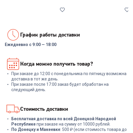
График работы доставки
Ежедневно с 9:00 — 18:00
7038561
7001491
Набор посуды COOLINAR
Набор инструментов
Когда можно получить товар?
(92012) 6 предметов
NADOBA ANEZKA 7 пр
При заказе до 12:00 с понедельника по пятницу возможна
+
89
бонусов
+
269
бонусов
доставка в тот же день.
При заказе после 17:00 заказ будет обработан на
2 999
₽
8 999
₽
следующий день.
В корзину
В корзину
Стоимость доставки
Бесплатная доставка по всей Донецкой Народной
Республике
при заказе на сумму от 10000 рублей.
По Донецку и Макеевке
: 500 ₽ (если стоимость товара до