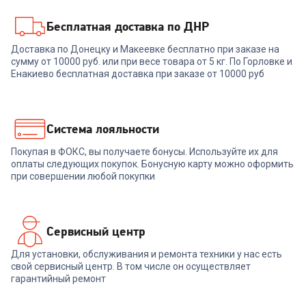
Бесплатная доставка по ДНР
6622413
Доставка по Донецку и Макеевке бесплатно при заказе на
Медиаплеер XIAOMI Xiaomi
сумму от 10000 руб. или при весе товара от 5 кг. По Горловке и
Mi TV Stick
Енакиево бесплатная доставка при заказе от 10000 руб
+
134
бонуса
4 499
₽
Система лояльности
Покупая в ФОКС, вы получаете бонусы. Используйте их для
В корзину
оплаты следующих покупок. Бонусную карту можно оформить
при совершении любой покупки
Сервисный центр
Для установки, обслуживания и ремонта техники у нас есть
свой сервисный центр. В том числе он осуществляет
гарантийный ремонт