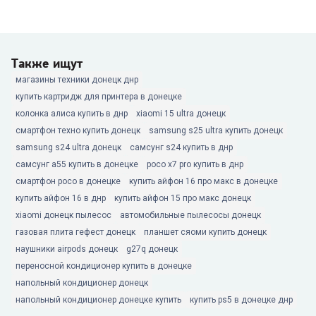
Также ищут
магазины техники донецк днр
купить картридж для принтера в донецке
колонка алиса купить в днр
xiaomi 15 ultra донецк
смартфон техно купить донецк
samsung s25 ultra купить донецк
samsung s24 ultra донецк
самсунг s24 купить в днр
самсунг а55 купить в донецке
poco x7 pro купить в днр
смартфон poco в донецке
купить айфон 16 про макс в донецке
купить айфон 16 в днр
купить айфон 15 про макс донецк
xiaomi донецк пылесос
автомобильные пылесосы донецк
газовая плита гефест донецк
планшет сяоми купить донецк
наушники airpods донецк
g27q донецк
переносной кондиционер купить в донецке
напольный кондиционер донецк
напольный кондиционер донецке купить
купить ps5 в донецке днр