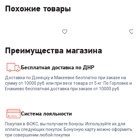
Похожие товары
Преимущества магазина
Бесплатная доставка по ДНР
7067930
00-00013545
Доставка по Донецку и Макеевке бесплатно при заказе на
Кофеварка RED SOLUTION
Кофемашина ZELMER
сумму от 10000 руб. или при весе товара от 5 кг. По Горловке и
Indi RCM-1540
ZCM8110 MAESTRO
Енакиево бесплатная доставка при заказе от 10000 руб
+
1 049
бонусов
+
1 042
бонуса
34 999
₽
34 759
₽
Система лояльности
Покупая в ФОКС, вы получаете бонусы. Используйте их для
В корзину
В корзину
оплаты следующих покупок. Бонусную карту можно оформить
при совершении любой покупки