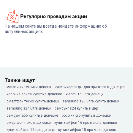
Регулярно проводим акции
На нашем сайте вы всегда найдете информацию об
актуальных акциях
Также ищут
магазины техники донецк
купить картридж для принтера в донецке
колонка алиса купить в донецке
xiaomi 15 ultra донецк
смартфон техно купить донецк
samsung s25 ultra купить донецк
samsung s24 ultra донецк
самсунг s24 купить в днр
самсунг а55 купить в донецке
poco x7 pro купить в донецке
смартфон поко в донецке
купить айфон 16 про макс в донецке
купить айфон 16 про донецк
купить айфон 15 про макс донецк