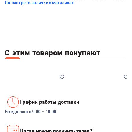
Посмотреть наличие в магазинах
Купить в 1 клик
С этим товаром покупают
Все
Термокружки
Кофемолки
Кофемашины
График работы доставки
Ежедневно с 9:00 — 18:00
00-00014229
6974745
Термокружка Tefal Easy2Go
Кофемолка REDMOND CG800
Когда можно получить товар?
Mug