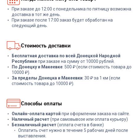
При заказе до 12:00 с понедельника по пятницу возможна
+
209
бонусов
+
53
бонуса
доставка в тот же день.
При заказе после 17:00 заказ будет обработан на
6 999
₽
1 799
₽
следующий день.
В корзину
В корзину
Стоимость доставки
Бесплатная доставка по всей Донецкой Народной
Республике
при заказе на сумму от 10000 рублей.
По Донецку и Макеевке
: 500 ₽ (если стоимость товара до
10000 ₽).
За пределы Донецка и Макеевки
: 30 ₽ за 1 км (если
стоимость товара до 10000 ₽).
Способы оплаты
Онлайн-оплата картой
при оформлении заказа на сайте.
Наличный расчет
(при самовывозе или оплата курьеру)
Безналичный расчет
(оплата счета в банке)
Оплатить счет нужно в течение 5 рабочих дней после
выставления.