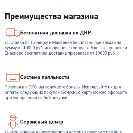
Преимущества магазина
Бесплатная доставка по ДНР
6313699
6906338
Доставка по Донецку и Макеевке бесплатно при заказе на
Кофеварка GORENJE ATCM
сумму от 10000 руб. или при весе товара от 5 кг. По Горловке и
Кофеварка ARESA AR-1612
730 T
Енакиево бесплатная доставка при заказе от 10000 руб
+
362
бонуса
+
314
бонусов
12 099
₽
10 489
₽
Система лояльности
Покупая в ФОКС, вы получаете бонусы. Используйте их для
В корзину
В корзину
оплаты следующих покупок. Бонусную карту можно оформить
при совершении любой покупки
Сервисный центр
Для установки, обслуживания и ремонта техники у нас есть