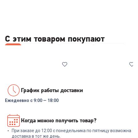
С этим товаром покупают
Все
Термокружки
Кофемолки
Кофеварки
График работы доставки
Ежедневно с 9:00 — 18:00
00-00014229
6974745
Термокружка Tefal Easy2Go
Кофемолка REDMOND CG800
Когда можно получить товар?
Mug
При заказе до 12:00 с понедельника по пятницу возможна
+
209
бонусов
+
53
бонуса
доставка в тот же день.