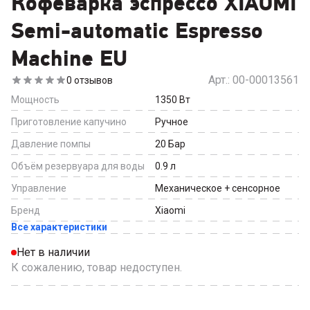
Кофеварка эспрессо XIAOMI
Semi-automatic Espresso
Machine EU
Арт.:
00-00013561
0
отзывов
Мощность
1350
Вт
Приготовление капучино
Ручное
Давление помпы
20
Бар
Объём резервуара для воды
0.9
л
Управление
Механическое + сенсорное
Бренд
Xiaomi
Все характеристики
Нет в наличии
К сожалению, товар недоступен.