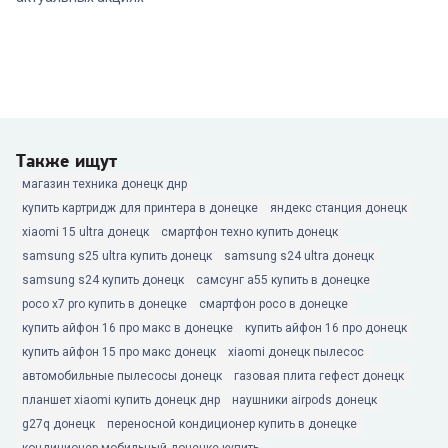
Также ищут
магазин техника донецк днр
купить картридж для принтера в донецке
яндекс станция донецк
xiaomi 15 ultra донецк
смартфон техно купить донецк
samsung s25 ultra купить донецк
samsung s24 ultra донецк
samsung s24 купить донецк
самсунг а55 купить в донецке
poco x7 pro купить в донецке
смартфон poco в донецке
купить айфон 16 про макс в донецке
купить айфон 16 про донецк
купить айфон 15 про макс донецк
xiaomi донецк пылесос
автомобильные пылесосы донецк
газовая плита гефест донецк
планшет xiaomi купить донецк днр
наушники airpods донецк
g27q донецк
переносной кондиционер купить в донецке