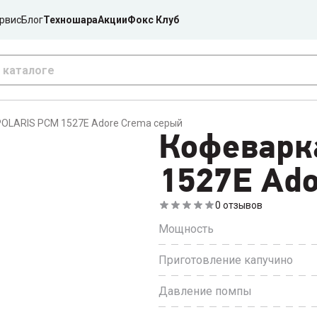
рвис
Блог
Техношара
Акции
Фокс Клуб
OLARIS PCM 1527E Adore Crema серый
Кофеварк
1527E Ad
0
отзывов
Мощность
Приготовление капучино
Давление помпы