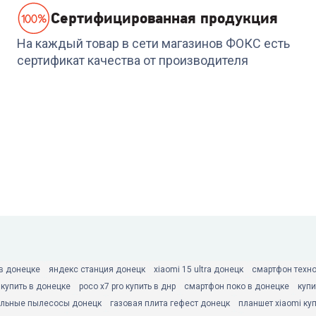
Cертифицированная продукция
На каждый товар в сети магазинов ФОКС есть
сертификат качества от производителя
 в донецке
яндекс станция донецк
xiaomi 15 ultra донецк
смартфон техно
 купить в донецке
poco x7 pro купить в днр
смартфон поко в донецке
купи
льные пылесосы донецк
газовая плита гефест донецк
планшет xiaomi ку