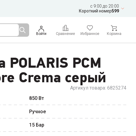
c 9:00 до 20:00
Короткий номер
599
Войти
Сравнение
Избранное
Корзина
а POLARIS PCM
ore Crema серый
Артикул товара:
6825274
850
Вт
Ручное
15
Бар