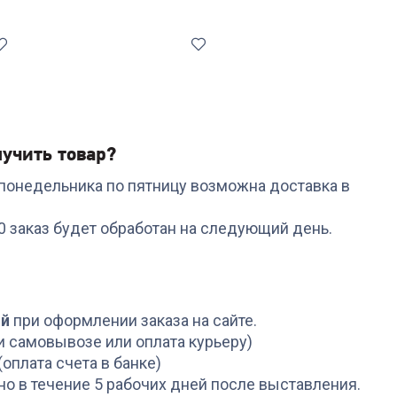
учить товар?
с понедельника по пятницу возможна доставка в
Код:
6909808
Фильтры для
00 заказ будет обработан на следующий день.
кофеварки KONOS
KONOS4/40FB 40шт
+
2
бонуса
99
₽
ой
при оформлении заказа на сайте.
и самовывозе или оплата курьеру)
(оплата счета в банке)
но в течение 5 рабочих дней после выставления.