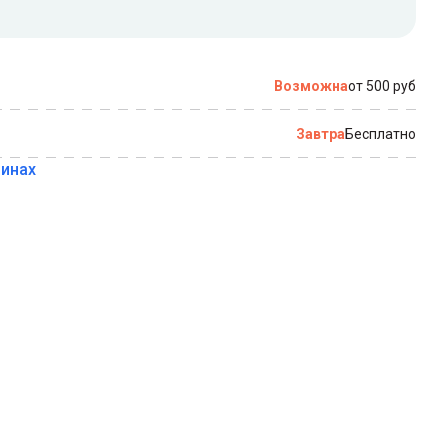
по которому можно связаться с вами
Возможна
от 500 руб
Завтра
Бесплатно
зинах
Купить в 1 клик