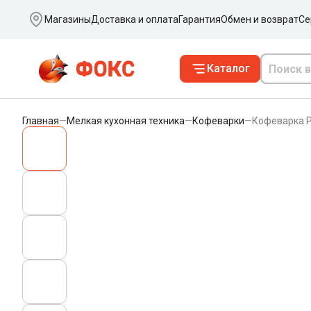
Ваш город
Магазины
Доставка и оплата
Гарантия
Обмен и возврат
Се
Каталог
Главная
—
Мелкая кухонная техника
—
Кофеварки
—
Кофеварка P