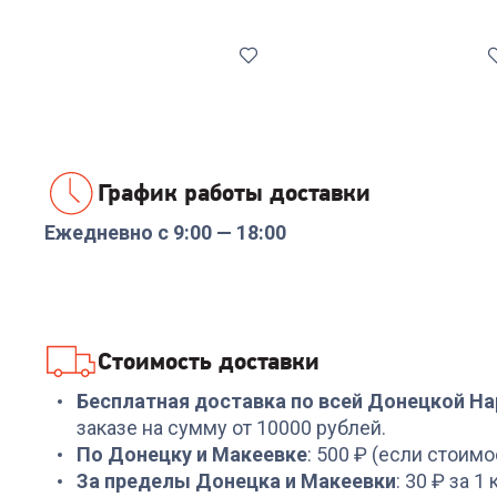
График работы доставки
Ежедневно с 9:00 — 18:00
Код:
00-00014229
Код:
6974745
Термокружка Tefal
Кофемолка REDMOND
Easy2Go Mug
CG800
+
53
бонуса
+
209
бонусов
Стоимость доставки
1 799
₽
6 999
₽
Бесплатная доставка по всей Донецкой Н
заказе на сумму от 10000 рублей.
По Донецку и Макеевке
: 500 ₽ (если стоимо
За пределы Донецка и Макеевки
: 30 ₽ за 1