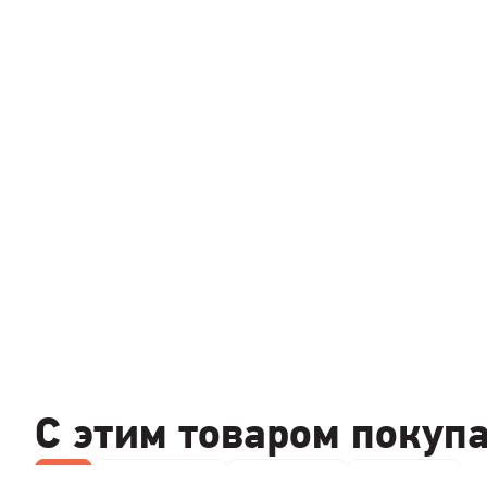
С этим товаром покуп
Все
Термокружки
Кофемолки
Кофеварки