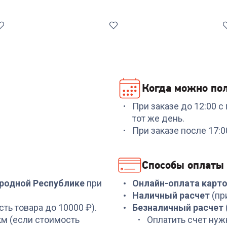
Когда можно пол
При заказе до 12:00 
Код:
6982656
Код:
6909806
тот же день.
Кофемолка ARESA AR-
Фильтры для
При заказе после 17:
3607
кофеварки KONOS
KONOS2/40FB 40шт
+
170
бонусов
+
2
бонуса
Способы оплаты
5 679
₽
79
₽
ародной Республике
при
Онлайн-оплата карт
Наличный расчет
(пр
сть товара до 10000 ₽).
Безналичный расчет
 км (если стоимость
Оплатить счет нуж