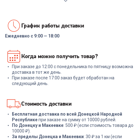
График работы доставки
Ежедневно с 9:00 — 18:00
00-00014086
Реле напряжения Rucelf
Когда можно получить товар?
SRW-16A 3кВА
При заказе до 12:00 с понедельника по пятницу возможна
+
47
бонусов
доставка в тот же день.
При заказе после 17:00 заказ будет обработан на
1 599
₽
следующий день.
В корзину
Стоимость доставки
Бесплатная доставка по всей Донецкой Народной
Республике
при заказе на сумму от 10000 рублей.
По Донецку и Макеевке
: 500 ₽ (если стоимость товара до
10000 ₽).
За пределы Донецка и Макеевки
: 30 ₽ за 1 км (если