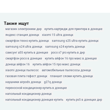
Также ищут
магазин электроники днр
купить картридж для принтера в донецке
яндекс станция донецк
xiaomi 15 ultra донецк
смартфон техно купить донецк
samsung s25 ultra купить донецк
samsung s24 ultra донецк
samsung s24 купить донецк
самсунг а55 купить в донецке
poco x7 pro купить в днр
смартфон poco в донецке
купить айфон 16 про макс в донецке
донецк айфон 16
купить айфон 15 про макс донецк
xiaomi донецк пылесос
автомобильные пылесосы донецк
газовая плита гефест донецк
планшет сяоми купить донецк
наушники airpods донецк
g27q донецк
переносной кондиционер купить в донецке
напольный кондиционер донецк
напольный кондиционер донецке купить
купить ps5 в донецке днр