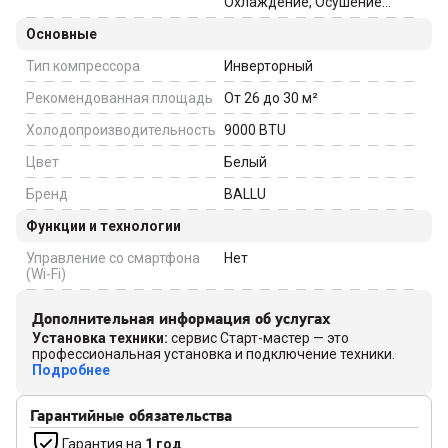
Охлаждение, Осушение
(дегидратация)
Основные
Тип компрессора
Инверторный
Рекомендованная площадь
От 26 до 30
м²
Холодопроизводительность
9000
BTU
Цвет
Белый
Бренд
BALLU
Функции и технологии
Управление со смартфона
Нет
(Wi-Fi)
Дополнительная информация об услугах
Установка техники
:
сервис Старт-мастер — это
профессиональная установка и подключение техники.
Подробнее
Гарантийные обязательства
Гарантия на
1 год