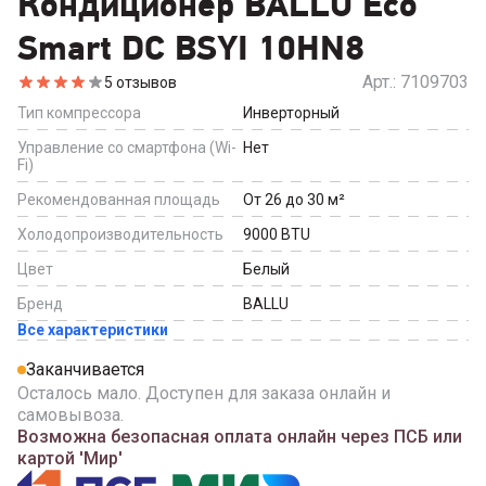
Кондиционер BALLU Eco
Smart DC BSYI 10HN8
Арт.:
7109703
5
отзывов
Тип компрессора
Инверторный
Управление со смартфона (Wi-
Нет
Fi)
Рекомендованная площадь
От 26 до 30
м²
Холодопроизводительность
9000
BTU
Цвет
Белый
Бренд
BALLU
Все характеристики
Заканчивается
Осталось мало. Доступен для заказа онлайн и
самовывоза.
Возможна безопасная оплата онлайн через ПСБ или
картой 'Мир'