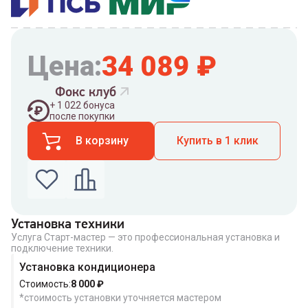
Цена:
34 089
₽
Фокс клуб
+
1 022
бонуса
после покупки
В корзину
Купить в 1 клик
Установка техники
Услуга Старт-мастер — это профессиональная установка и
Введите номер телефона по которому можно
подключение техники.
связаться с вами
Номер телефона
Установка кондиционера
Стоимость:
8 000
₽
*стоимость установки уточняется мастером