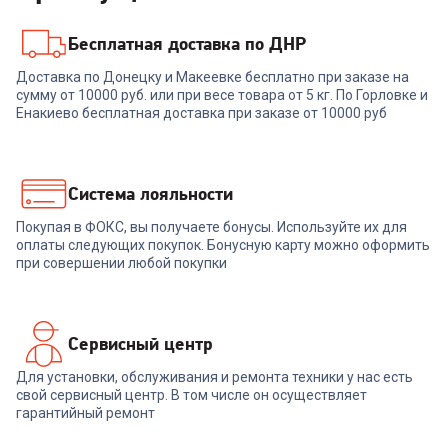
Бесплатная доставка по ДНР
00-00014933
5.0
(
3
)
6999375
Доставка по Донецку и Макеевке бесплатно при заказе на
Кондиционер ONE AIR
Кондиционер мобильный
сумму от 10000 руб. или при весе товара от 5 кг. По Горловке и
OATI/in-12HN8
BALLU Eclipse BPAC-10
Енакиево бесплатная доставка при заказе от 10000 руб
EPB/N6 black
+
950
бонусов
+
1 079
бонусов
31 679
₽
35 989
₽
Система лояльности
Покупая в ФОКС, вы получаете бонусы. Используйте их для
В корзину
В корзину
оплаты следующих покупок. Бонусную карту можно оформить
при совершении любой покупки
Сервисный центр
Для установки, обслуживания и ремонта техники у нас есть
свой сервисный центр. В том числе он осуществляет
гарантийный ремонт