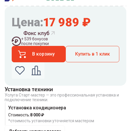
Цена:
17 989
₽
Фокс клуб
+
539
бонусов
после покупки
В корзину
Купить в 1 клик
Установка техники
Услуга Старт-мастер — это профессиональная установка и
Введите номер телефона по которому можно
подключение техники.
связаться с вами
Номер телефона
Установка кондиционера
Стоимость:
8 000
₽
*стоимость установки уточняется мастером