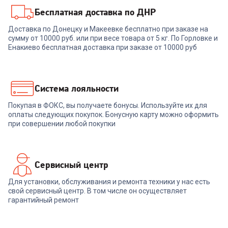
Бесплатная доставка по ДНР
4.5
(
4
)
00-00014091
Доставка по Донецку и Макеевке бесплатно при заказе на
сумму от 10000 руб. или при весе товара от 5 кг. По Горловке и
Кондиционер KRAFT KF-
MAX12 (УЦЕНКА !!!)
Енакиево бесплатная доставка при заказе от 10000 руб
16 829
₽
Система лояльности
Покупая в ФОКС, вы получаете бонусы. Используйте их для
В корзину
оплаты следующих покупок. Бонусную карту можно оформить
при совершении любой покупки
Сервисный центр
Для установки, обслуживания и ремонта техники у нас есть
свой сервисный центр. В том числе он осуществляет
гарантийный ремонт