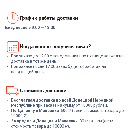
График работы доставки
Ежедневно с 9:00 — 18:00
00-00014086
Реле напряжения Rucelf
Когда можно получить товар?
SRW-16A 3кВА
При заказе до 12:00 с понедельника по пятницу возможна
+
47
бонусов
доставка в тот же день.
При заказе после 17:00 заказ будет обработан на
1 599
₽
следующий день.
В корзину
Стоимость доставки
Бесплатная доставка по всей Донецкой Народной
Республике
при заказе на сумму от 10000 рублей.
По Донецку и Макеевке
: 500 ₽ (если стоимость товара до
10000 ₽).
За пределы Донецка и Макеевки
: 30 ₽ за 1 км (если
стоимость товара до 10000 ₽).