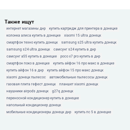
Также ищут
интернет магазины днр
купить картридж для принтера в донецке
колонка алиса купить в донецке
xiaomi 15 ultra донецк
смартфон техно купить донецк
samsung s25 ultra купить донецк
samsung s24 ultra донецк
самсунг s24 купить в днр
самсунг а55 купить в донецке
poco x7 pro купить в днр
смартфон поко в донецке
купить айфон 16 про макс в донецке
купить айфон 16 в днр
купить айфон 15 про макс донецк
xiaomi донецк пылесос
автомобильные пылесосы донецк
газовая плита гефест донецк
планшет xiaomi донецк
наушники airpods донецк
g27q донецк
переносной кондиционер купить в донецке
напольный кондиционер донецк
мобильные кондиционеры донецк днр
купить пс 5 в донецке