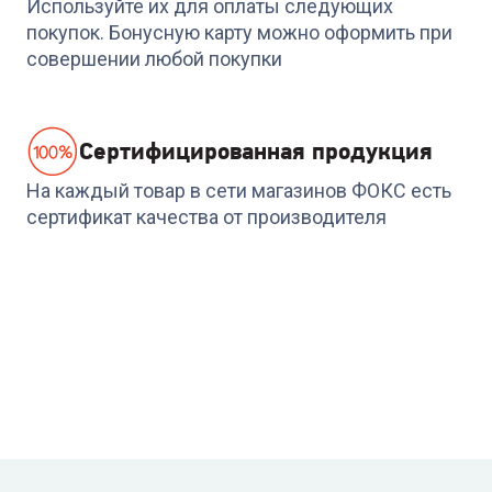
Используйте их для оплаты следующих
12HN8
покупок. Бонусную карту можно оформить при
+
1 214
бонусов
42 579
₽
-
2128
₽
совершении любой покупки
40 490
₽
40 451
₽
Cертифицированная продукция
На каждый товар в сети магазинов ФОКС есть
сертификат качества от производителя