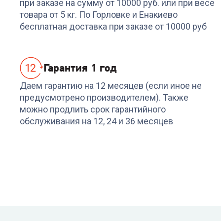
при заказе на сумму от 10000 руб. или при весе
Odyssey Inverter
Eclipse BPAC-10
товара от 5 кг. По Горловке и Енакиево
EPB/N6 black
+
1 214
бонусов
+
1 079
бонусов
бесплатная доставка при заказе от 10000 руб
40 489
₽
35 989
₽
Гарантия 1 год
Даем гарантию на 12 месяцев (если иное не
предусмотрено производителем). Также
можно продлить срок гарантийного
обслуживания на 12, 24 и 36 месяцев