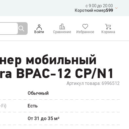
c 9:00 до 20:00
Короткий номер
599
Войти
Сравнение
Избранное
Корзина
нер мобильный
ra BPAC-12 CP/N1
Артикул товара:
6996512
Обычный
Fi)
Есть
От 31 до 35
м²