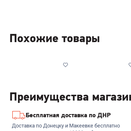
Похожие товары
Преимущества магази
Бесплатная доставка по ДНР
4.7
(
6
)
Код:
00-00013000
5.0
(
3
)
Код:
699937
Кондиционер BALLU
Кондиционер
Доставка по Донецку и Макеевке бесплатно
DC BSOI/in-12HN8
мобильный BALLU