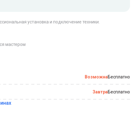
ессиональная установка и подключение техники.
по которому можно связаться с вами
тся мастером
Купить в 1 клик
Возможна
Бесплатно
Завтра
Бесплатно
зинах