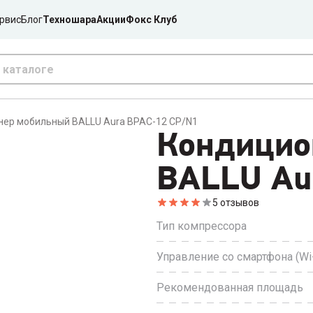
рвис
Блог
Техношара
Акции
Фокс Клуб
ер мобильный BALLU Aura BPAC-12 CP/N1
Кондицио
BALLU Au
5
отзывов
Тип компрессора
Управление со смартфона (Wi-
Рекомендованная площадь