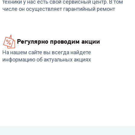
техники у нас есть свой сервисный центр. В том
BSW/in-12HN1_24Y
числе он осуществляет гарантийный ремонт
+
1 166
бонусов
+
1 097
бонусов
38 889
₽
36 589
₽
Регулярно проводим акции
На нашем сайте вы всегда найдете
информацию об актуальных акциях