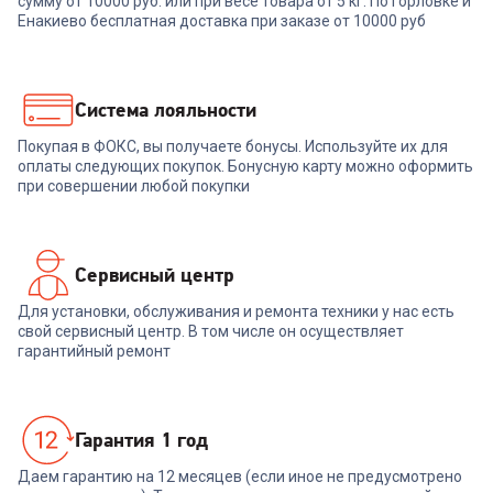
сумму от 10000 руб. или при весе товара от 5 кг. По Горловке и
Skandi EACS-09HSK/N3_24Y
09HBC103/R3
Енакиево бесплатная доставка при заказе от 10000 руб
+
686
бонусов
29 989
₽
-
4498
₽
22 879
₽
Система лояльности
25 491
₽
Покупая в ФОКС, вы получаете бонусы. Используйте их для
В корзину
В корзину
оплаты следующих покупок. Бонусную карту можно оформить
при совершении любой покупки
Сервисный центр
Для установки, обслуживания и ремонта техники у нас есть
свой сервисный центр. В том числе он осуществляет
гарантийный ремонт
Гарантия 1 год
Даем гарантию на 12 месяцев (если иное не предусмотрено