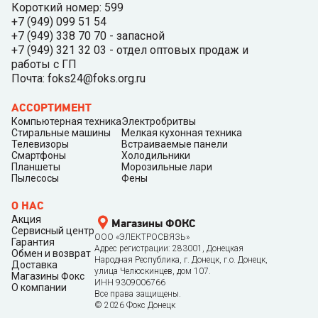
Короткий номер: 599
+7 (949) 099 51 54
+7 (949) 338 70 70 - запасной
+7 (949) 321 32 03 - отдел оптовых продаж и
работы с ГП
Почта: foks24@foks.org.ru
АССОРТИМЕНТ
Компьютерная техника
Электробритвы
Стиральные машины
Мелкая кухонная техника
Телевизоры
Встраиваемые панели
Смартфоны
Холодильники
Планшеты
Морозильные лари
Пылесосы
Фены
О НАС
Акция
Магазины ФОКС
Сервисный центр
ООО «ЭЛЕКТРОСВЯЗЬ»
Гарантия
Адрес регистрации: 283001, Донецкая
Обмен и возврат
Народная Республика, г. Донецк, г.о. Донецк,
Доставка
улица Челюскинцев, дом 107.
Магазины Фокс
ИНН 9309006766
О компании
Все права защищены.
©
2026
Фокс Донецк