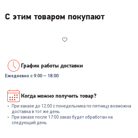
С этим товаром покупают
График работы доставки
Ежедневно с 9:00 — 18:00
00-00014086
Реле напряжения Rucelf
Когда можно получить товар?
SRW-16A 3кВА
При заказе до 12:00 с понедельника по пятницу возможна
+
47
бонусов
доставка в тот же день.
При заказе после 17:00 заказ будет обработан на
1 599
₽
следующий день.
В корзину