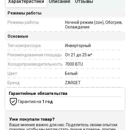
Характеристики
Описание
Отзывы
Режимы работы
Режимы работы
Ночной режим (сон), Обогрев,
Охлаждение
Основные
Тип компрессора
Инверторный
Рекомендованная площадь
От 21 до 25
м²
Холодопроизводительность
7000
BTU
Цвет
Белый
Бренд
ZARGET
Гарантийные обязательства
Гарантия на
1 год
Уже покупали товар?
Ваше мнение важно для нас. Поделитесь своим опытом
покупки, чтобы мы могли стать лучше и помочь другим