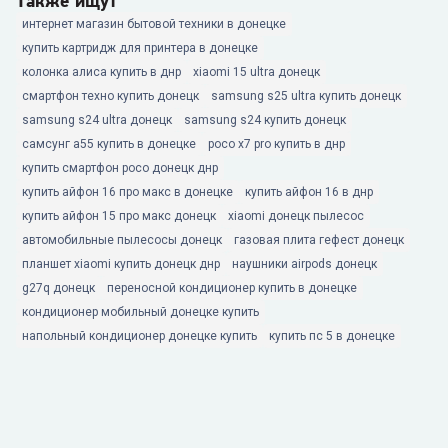
Также ищут
интернет магазин бытовой техники в донецке
купить картридж для принтера в донецке
колонка алиса купить в днр
xiaomi 15 ultra донецк
смартфон техно купить донецк
samsung s25 ultra купить донецк
samsung s24 ultra донецк
samsung s24 купить донецк
самсунг а55 купить в донецке
poco x7 pro купить в днр
купить смартфон poco донецк днр
купить айфон 16 про макс в донецке
купить айфон 16 в днр
купить айфон 15 про макс донецк
xiaomi донецк пылесос
автомобильные пылесосы донецк
газовая плита гефест донецк
планшет xiaomi купить донецк днр
наушники airpods донецк
g27q донецк
переносной кондиционер купить в донецке
кондиционер мобильный донецке купить
напольный кондиционер донецке купить
купить пс 5 в донецке