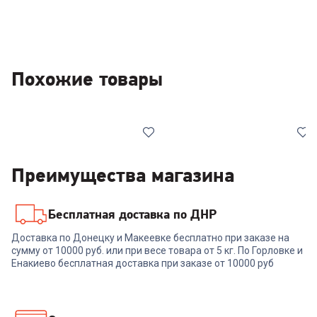
Похожие товары
Преимущества магазина
Бесплатная доставка по ДНР
6384551
6384549
Доставка по Донецку и Макеевке бесплатно при заказе на
Крепёж настенный
Крепёж настенный
сумму от 10000 руб. или при весе товара от 5 кг. По Горловке и
ULTRAMOUNTS UM 832T
ULTRAMOUNTS UM 831T
Енакиево бесплатная доставка при заказе от 10000 руб
(32"-55", VESA 400х400)
(23"-42", VESA 200х200)
+
50
бонусов
+
44
бонуса