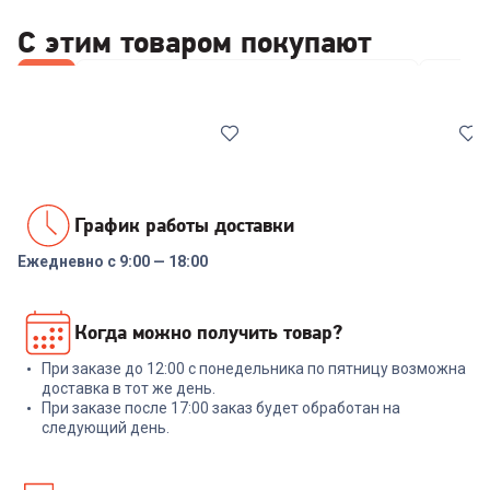
С этим товаром покупают
Все
Стабилизаторы/отсекатели напряжения
Wi-Fi 
График работы доставки
Ежедневно с 9:00 — 18:00
00-00014086
00-00013934
Реле напряжения Rucelf
Роутер KEENETIC Netcraze
Когда можно получить товар?
SRW-16A 3кВА
Giga (NC-1012) AX3000
10/100/1000BASE-
TX/SFP/4g ready белый
При заказе до 12:00 с понедельника по пятницу возможна
+
47
бонусов
+
479
бонусов
доставка в тот же день.
При заказе после 17:00 заказ будет обработан на
1 599
₽
15 999
₽
следующий день.
В корзину
В корзину