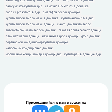
samsung s25 ultra купить донецк
samsung s24 ultra донецк
самсунг s24 купить в днр
самсунг а55 купить в донецке
poco x7 pro купить в днр
смартфон poco в донецке
купить айфон 16 про макс в донецке
купить айфон 16 в днр
купить айфон 15 про макс донецк
xiaomi донецк пылесос
автомобильные пылесосы донецк
газовая плита гефест донецк
планшет xiaomi донецк
наушники airpods донецк
g27q донецк
переносной кондиционер купить в донецке
напольный кондиционер донецк
мобильные кондиционеры донецк днр
купить ps5 в донецке днр
Присоединяйся к нам в соцсетях