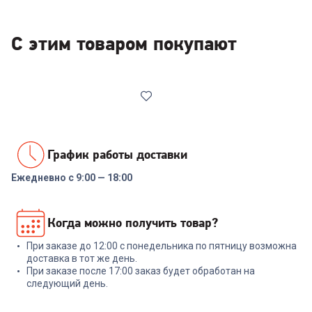
С этим товаром покупают
График работы доставки
Ежедневно с 9:00 — 18:00
6660763
Лопатка RONDELL RD-657
Когда можно получить товар?
Intense
При заказе до 12:00 с понедельника по пятницу возможна
+
7
бонусов
доставка в тот же день.
При заказе после 17:00 заказ будет обработан на
249
₽
следующий день.
В корзину