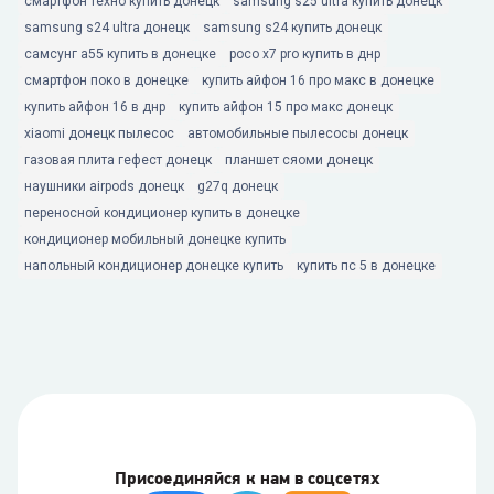
смартфон техно купить донецк
samsung s25 ultra купить донецк
samsung s24 ultra донецк
samsung s24 купить донецк
самсунг а55 купить в донецке
poco x7 pro купить в днр
смартфон поко в донецке
купить айфон 16 про макс в донецке
купить айфон 16 в днр
купить айфон 15 про макс донецк
xiaomi донецк пылесос
автомобильные пылесосы донецк
газовая плита гефест донецк
планшет сяоми донецк
наушники airpods донецк
g27q донецк
переносной кондиционер купить в донецке
кондиционер мобильный донецке купить
напольный кондиционер донецке купить
купить пс 5 в донецке
Присоединяйся к нам в соцсетях