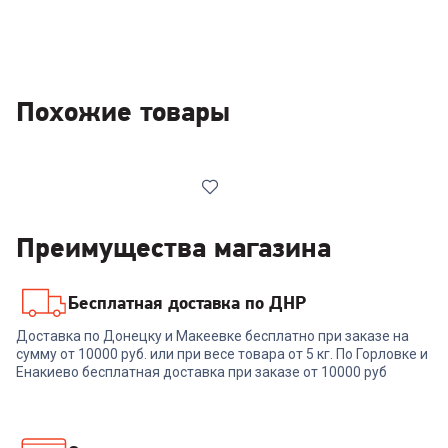
Похожие товары
Преимущества магазина
Бесплатная доставка по ДНР
00-00014415
Доставка по Донецку и Макеевке бесплатно при заказе на
Крышка RONDELL RDA-1622
сумму от 10000 руб. или при весе товара от 5 кг. По Горловке и
Stripes 28 см.
Енакиево бесплатная доставка при заказе от 10000 руб
+
50
бонусов