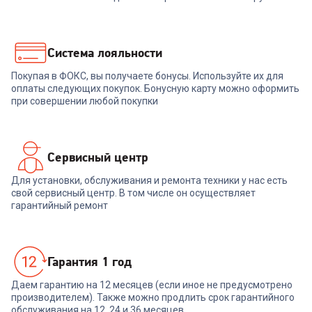
+
35
бонусов
1 199
₽
Система лояльности
Покупая в ФОКС, вы получаете бонусы. Используйте их для
В корзину
оплаты следующих покупок. Бонусную карту можно оформить
при совершении любой покупки
Сервисный центр
Для установки, обслуживания и ремонта техники у нас есть
свой сервисный центр. В том числе он осуществляет
гарантийный ремонт
Гарантия 1 год
Даем гарантию на 12 месяцев (если иное не предусмотрено
производителем). Также можно продлить срок гарантийного
обслуживания на 12, 24 и 36 месяцев