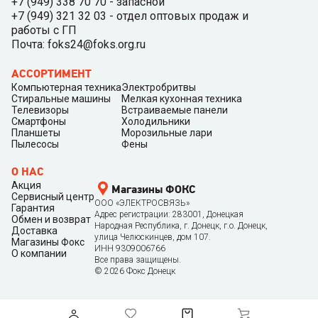
+7 (949) 338 70 70 - запасной
+7 (949) 321 32 03 - отдел оптовых продаж и
работы с ГП
Почта: foks24@foks.org.ru
АССОРТИМЕНТ
Компьютерная техника
Электробритвы
Стиральные машины
Мелкая кухонная техника
Телевизоры
Встраиваемые панели
Смартфоны
Холодильники
Планшеты
Морозильные лари
Пылесосы
Фены
О НАС
Акция
Магазины ФОКС
Сервисный центр
ООО «ЭЛЕКТРОСВЯЗЬ»
Гарантия
Адрес регистрации: 283001, Донецкая
Обмен и возврат
Народная Республика, г. Донецк, г.о. Донецк,
Доставка
улица Челюскинцев, дом 107.
Магазины Фокс
ИНН 9309006766
О компании
Все права защищены.
©
2026
Фокс Донецк