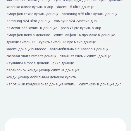
магазины техники донецк
купить картридж для принтера в донецке
колонка алиса купить в днр
xiaomi 15 ultra донецк
смартфон техно купить донецк
samsung s25 ultra купить донецк
samsung s24 ultra донецк
самсунг s24 купить в днр
самсунг а55 купить в донецке
poco x7 pro купить в днр
смартфон поко в донецке
купить айфон 16 про макс в донецке
донецк айфон 16
купить айфон 15 про макс донецк
xiaomi донецк пылесос
автомобильные пылесосы донецк
газовая плита гефест донецк
планшет сяоми купить донецк
наушники airpods донецк
g27q донецк
переносной кондиционер купить в донецке
кондиционер мобильный донецке купить
напольный кондиционер донецке купить
купить ps5 в донецке днр