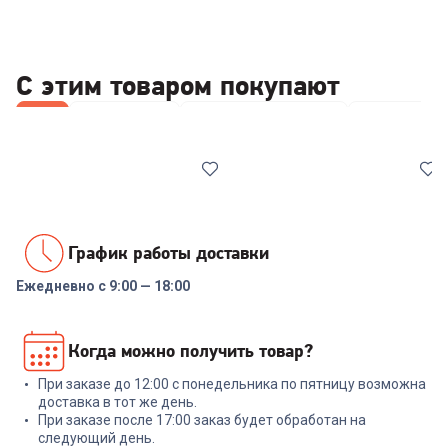
С этим товаром покупают
Все
Повербанки
Чистящие средства
Автодержа
График работы доставки
Ежедневно с 9:00 — 18:00
00-00014110
6249583
Внешний аккумулятор Tecno
Чистящий набор DEFENDER
Когда можно получить товар?
Pocket S201 20000mAh 2.4A
CLN 30598 200ml+microfibre
2xUSB-A/USB-C черный
При заказе до 12:00 с понедельника по пятницу возможна
+
53
бонуса
+
11
бонусов
доставка в тот же день.
При заказе после 17:00 заказ будет обработан на
1 799
₽
399
₽
следующий день.