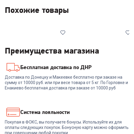
Похожие товары
Преимущества магазина
Бесплатная доставка по ДНР
00-00013930
00-00014857
Доставка по Донецку и Макеевке бесплатно при заказе на
сумму от 10000 руб. или при весе товара от 5 кг. По Горловке и
Монитор SAMSUNG 24"
Монитор XIAOMI 23.8" A24i
S24D300GA
2026 IPS FHD чер 6ms HDMI
Енакиево бесплатная доставка при заказе от 10000 руб
DP 144Hz 300cd Ex
ELA6662RU
7 999
₽
8 999
₽
Система лояльности
Покупая в ФОКС, вы получаете бонусы. Используйте их для
В корзину
В корзину
оплаты следующих покупок. Бонусную карту можно оформить
при совершении любой покупки