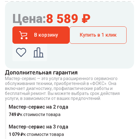
Цена:
8 589
₽
В корзину
Купить в 1 клик
Дополнительная гарантия
Мастер-сервис — это услуга расширенного сервисного
Введите номер телефона по которому можно
обслуживания техники, приобретенной в «ФОКС». Она
связаться с вами
включает диагностику, профилактические работы и
Номер телефона
бесплатный ремонт. Вы можете выбрать срок действия
услуги, в зависимости от ваших предпочтений.
Мастер-сервис на 2 года
749
₽
к стоимости товара
Мастер-сервис на 3 года
Купить в 1 клик
1 079
₽
к стоимости товара