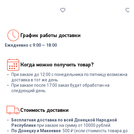
График работы доставки
Ежедневно с 9:00 — 18:00
6045627
5671195
Геймпад LOGITECH WIRELESS
Мышь A4TECH OP-720 black,
Когда можно получить товар?
GAMEPAD F710 EER2
USB
При заказе до 12:00 с понедельника по пятницу возможна
+
149
бонусов
+
11
бонусов
доставка в тот же день.
При заказе после 17:00 заказ будет обработан на
4 999
₽
399
₽
следующий день.
В корзину
В корзину
Стоимость доставки
Бесплатная доставка по всей Донецкой Народной
Республике
при заказе на сумму от 10000 рублей.
По Донецку и Макеевке
: 500 ₽ (если стоимость товара до