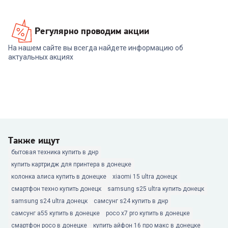
Регулярно проводим акции
На нашем сайте вы всегда найдете информацию об
актуальных акциях
Также ищут
бытовая техника купить в днр
купить картридж для принтера в донецке
колонка алиса купить в донецке
xiaomi 15 ultra донецк
смартфон техно купить донецк
samsung s25 ultra купить донецк
samsung s24 ultra донецк
самсунг s24 купить в днр
самсунг а55 купить в донецке
poco x7 pro купить в донецке
смартфон poco в донецке
купить айфон 16 про макс в донецке