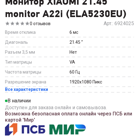
Монитор XIAOMI 21.45"
monitor A22i (ELA5230EU)
Арт.:
6924025
0
отзывов
Время отклика
6
мс
Диагональ
21.45
‘’
Разъем 3,5 мм
Нет
Тип матрицы
VA
Частота матрицы
60
Гц
Разрешение экрана
1920x1080
Пикс
Все характеристики
В наличии
Доступен для заказа онлайн и самовывоза.
Возможна безопасная оплата онлайн через ПСБ или
картой 'Мир'