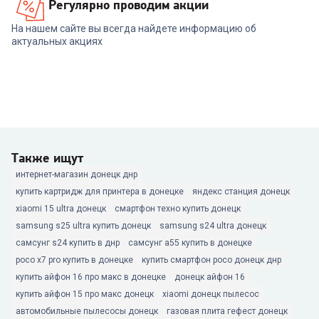
Регулярно проводим акции
На нашем сайте вы всегда найдете информацию об
актуальных акциях
Также ищут
интернет-магазин донецк днр
купить картридж для принтера в донецке
яндекс станция донецк
xiaomi 15 ultra донецк
смартфон техно купить донецк
samsung s25 ultra купить донецк
samsung s24 ultra донецк
самсунг s24 купить в днр
самсунг а55 купить в донецке
poco x7 pro купить в донецке
купить смартфон poco донецк днр
купить айфон 16 про макс в донецке
донецк айфон 16
купить айфон 15 про макс донецк
xiaomi донецк пылесос
автомобильные пылесосы донецк
газовая плита гефест донецк