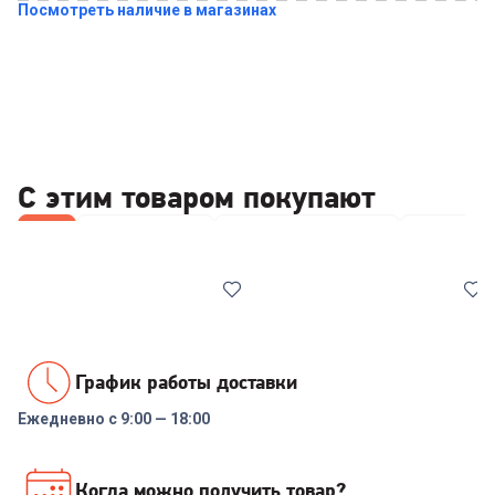
Посмотреть наличие в магазинах
Купить в 1 клик
С этим товаром покупают
Все
Wi-Fi роутеры
Чистящие средства
Клавиату
График работы доставки
Ежедневно с 9:00 — 18:00
00-00014369
6249583
Роутер TP-LINK Archer C6U
Чистящий набор DEFENDER
Когда можно получить товар?
AC1200 10/100/1000BASE-
CLN 30598 200ml+microfibre