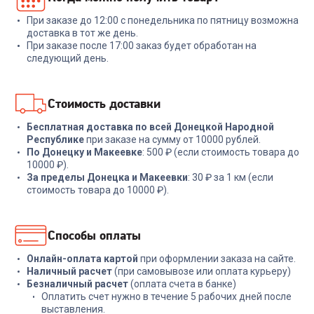
TX черный
При заказе до 12:00 с понедельника по пятницу возможна
+
134
бонуса
+
11
бонусов
доставка в тот же день.
При заказе после 17:00 заказ будет обработан на
4 499
₽
399
₽
следующий день.
В корзину
В корзину
Стоимость доставки
Бесплатная доставка по всей Донецкой Народной
Республике
при заказе на сумму от 10000 рублей.
По Донецку и Макеевке
: 500 ₽ (если стоимость товара до
10000 ₽).
За пределы Донецка и Макеевки
: 30 ₽ за 1 км (если
стоимость товара до 10000 ₽).
Способы оплаты
Онлайн-оплата картой
при оформлении заказа на сайте.
Наличный расчет
(при самовывозе или оплата курьеру)
Безналичный расчет
(оплата счета в банке)
Оплатить счет нужно в течение 5 рабочих дней после
выставления.