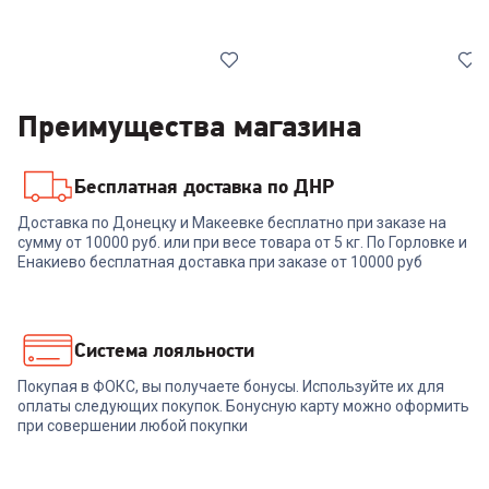
Преимущества магазина
Бесплатная доставка по ДНР
5671195
00-00013868
Доставка по Донецку и Макеевке бесплатно при заказе на
Мышь A4TECH OP-720 black,
сумму от 10000 руб. или при весе товара от 5 кг. По Горловке и
Мышь ACER OMW010 Black
USB
(ZL.MCEEE.001)
Енакиево бесплатная доставка при заказе от 10000 руб
+
11
бонусов
419
₽
399
₽
Система лояльности
Покупая в ФОКС, вы получаете бонусы. Используйте их для
В корзину
В корзину
оплаты следующих покупок. Бонусную карту можно оформить
при совершении любой покупки