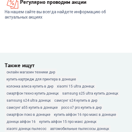
Регулярно проводим акции
На нашем сайте вы всегда найдете информацию об
актуальных акциях
Также ищут
онлайн магазин техники днр
купить картридж для принтера в донецке
колонка алиса купить в днр
xiaomi 15 ultra донецк
смартфон техно купить донецк
samsung s25 ultra купить донецк
samsung s24 ultra донецк
самсунг s24 купить в днр
самсунг а55 купить в донецке
poco x7 pro купить в днр
смартфон поко в донецке
купить айфон 16 про макс в донецке
донецк айфон 16
купить айфон 15 про макс донецк
xiaomi донецк пылесос
автомобильные пылесосы донецк