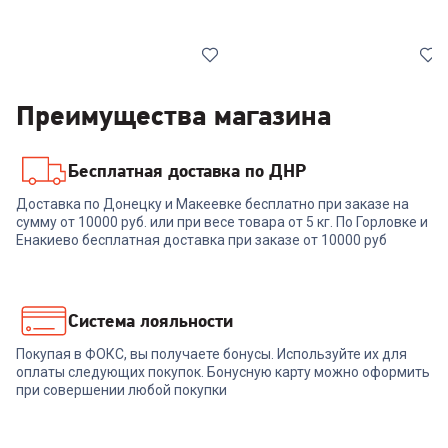
Преимущества магазина
Бесплатная доставка по ДНР
6184557
6877526
Доставка по Донецку и Макеевке бесплатно при заказе на
Мышь LOGITECH Wireless
сумму от 10000 руб. или при весе товара от 5 кг. По Горловке и
Мышь LOGITECH M191 Grey
Mouse M280
Енакиево бесплатная доставка при заказе от 10000 руб
+
47
бонусов
+
44
бонуса
1 599
₽
1 499
₽
Система лояльности
Покупая в ФОКС, вы получаете бонусы. Используйте их для
В корзину
В корзину
оплаты следующих покупок. Бонусную карту можно оформить
при совершении любой покупки