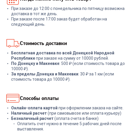
TX черный
При заказе до 12:00 с понедельника по пятницу возможна
+
134
бонуса
+
11
бонусов
доставка в тот же день.
При заказе после 17:00 заказ будет обработан на
4 499
₽
399
₽
следующий день.
В корзину
В корзину
Стоимость доставки
Бесплатная доставка по всей Донецкой Народной
Республике
при заказе на сумму от 10000 рублей.
По Донецку и Макеевке
: 500 ₽ (если стоимость товара до
10000 ₽).
За пределы Донецка и Макеевки
: 30 ₽ за 1 км (если
стоимость товара до 10000 ₽).
Способы оплаты
Онлайн-оплата картой
при оформлении заказа на сайте.
Наличный расчет
(при самовывозе или оплата курьеру)
Безналичный расчет
(оплата счета в банке)
Оплатить счет нужно в течение 5 рабочих дней после
выставления.