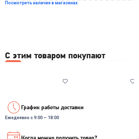
Посмотреть наличие в магазинах
Купить в 1 клик
С этим товаром покупают
Все
Wi-Fi роутеры
Чистящие средства
Клавиату
График работы доставки
Ежедневно с 9:00 — 18:00
00-00014369
6249583
Роутер TP-LINK Archer C6U
Чистящий набор DEFENDER
Когда можно получить товар?
AC1200 10/100/1000BASE-
CLN 30598 200ml+microfibre