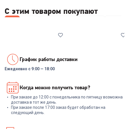
С этим товаром покупают
Все
Ножи
Наборы посуды
Лопатки
Сковород
График работы доставки
Ежедневно с 9:00 — 18:00
6503465
7001491
Набор ножей RONDELL RD-
Набор инструментов
Когда можно получить товар?
1130 Urban Ultimate Набор из
NADOBA ANEZKA 7 пр
5 ножей с подст.
При заказе до 12:00 с понедельника по пятницу возможна
+
329
бонусов
+
269
бонусов
доставка в тот же день.
При заказе после 17:00 заказ будет обработан на
10 999
₽
8 999
₽
следующий день.
В корзину
В корзину