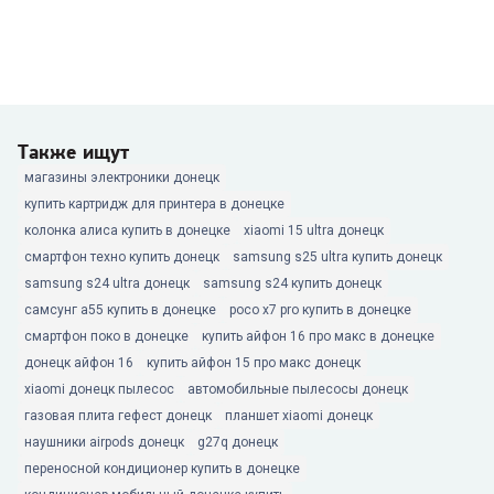
Также ищут
магазины электроники донецк
купить картридж для принтера в донецке
колонка алиса купить в донецке
xiaomi 15 ultra донецк
смартфон техно купить донецк
samsung s25 ultra купить донецк
samsung s24 ultra донецк
samsung s24 купить донецк
самсунг а55 купить в донецке
poco x7 pro купить в донецке
смартфон поко в донецке
купить айфон 16 про макс в донецке
донецк айфон 16
купить айфон 15 про макс донецк
xiaomi донецк пылесос
автомобильные пылесосы донецк
газовая плита гефест донецк
планшет xiaomi донецк
наушники airpods донецк
g27q донецк
переносной кондиционер купить в донецке