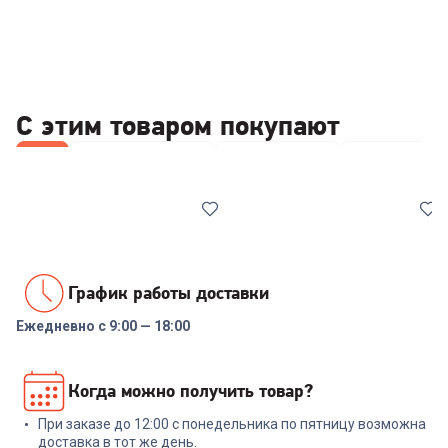
С этим товаром покупают
Все
Принтеры и МФУ
Wi-Fi роутеры
Наушники
График работы доставки
Ежедневно с 9:00 — 18:00
6474230
5.0
(
1
)
6356212
Роутер TP-LINK Archer C6
МФУ лазерное PANTUM
Когда можно получить товар?
AC1200
M6500W
При заказе до 12:00 с понедельника по пятницу возможна
+
134
бонуса
доставка в тот же день.