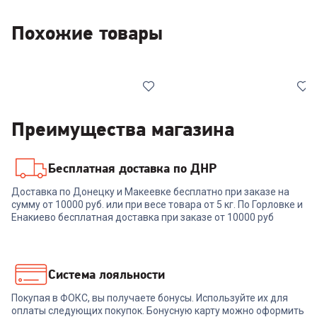
Похожие товары
Преимущества магазина
Бесплатная доставка по ДНР
00-00014911
00-00015077
Доставка по Донецку и Макеевке бесплатно при заказе на
сумму от 10000 руб. или при весе товара от 5 кг. По Горловке и
Ноутбук MAIBENBEN M647
Ноутбук ACER Aspire Lite
(M6470B140LU4E11)
AL15-49P-R73X
Енакиево бесплатная доставка при заказе от 10000 руб
(NX.DT8CD.006) silver
55 999
₽
54 999
₽
Система лояльности
Покупая в ФОКС, вы получаете бонусы. Используйте их для
В корзину
В корзину
оплаты следующих покупок. Бонусную карту можно оформить