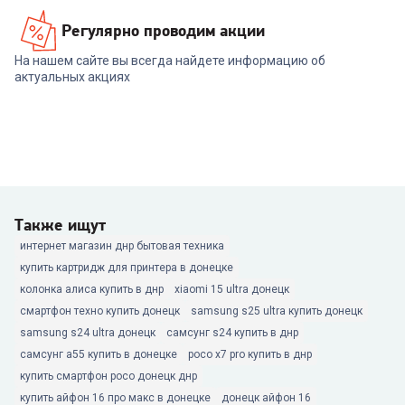
Регулярно проводим акции
На нашем сайте вы всегда найдете информацию об
актуальных акциях
Также ищут
интернет магазин днр бытовая техника
купить картридж для принтера в донецке
колонка алиса купить в днр
xiaomi 15 ultra донецк
смартфон техно купить донецк
samsung s25 ultra купить донецк
samsung s24 ultra донецк
самсунг s24 купить в днр
самсунг а55 купить в донецке
poco x7 pro купить в днр
купить смартфон poco донецк днр
купить айфон 16 про макс в донецке
донецк айфон 16