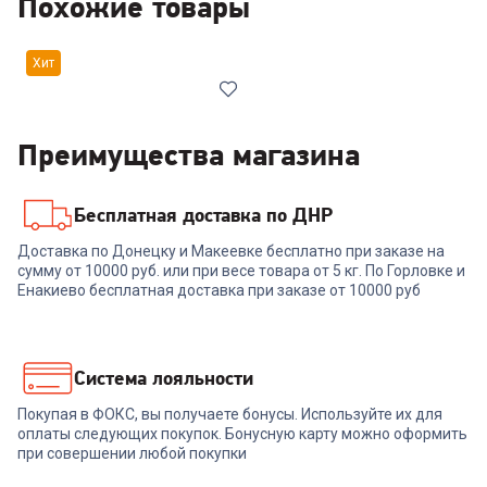
Похожие товары
Хит
Преимущества магазина
Бесплатная доставка по ДНР
00-00014917
Доставка по Донецку и Макеевке бесплатно при заказе на
сумму от 10000 руб. или при весе товара от 5 кг. По Горловке и
Ноутбук ACER Aspire AL15-
32P-C1KD silver
Енакиево бесплатная доставка при заказе от 10000 руб
(NX.JB8ER.001)
36 999
₽
Система лояльности
Покупая в ФОКС, вы получаете бонусы. Используйте их для
В корзину
оплаты следующих покупок. Бонусную карту можно оформить
при совершении любой покупки