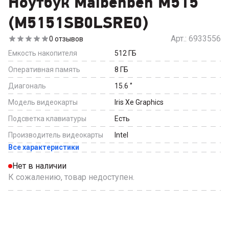
Ноутбук Maibenben M515
(M5151SB0LSRE0)
Арт.:
6933556
0
отзывов
Емкость накопителя
512
ГБ
Оперативная память
8
ГБ
Диагональ
15.6
‘’
Модель видеокарты
Iris Xe Graphics
Подсветка клавиатуры
Есть
Производитель видеокарты
Intel
Все характеристики
Нет в наличии
К сожалению, товар недоступен.