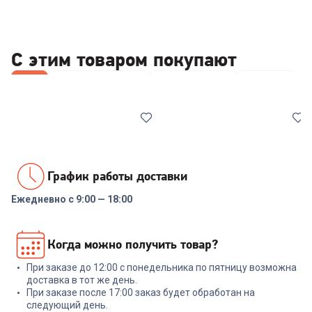
С этим товаром покупают
Все
Принтеры и МФУ
Wi-Fi роутеры
Наушники
График работы доставки
Ежедневно с 9:00 — 18:00
5.0
(
1
)
6356212
6626558
МФУ лазерное PANTUM
Роутер TP-LINK Archer C24
Когда можно получить товар?
M6500W
При заказе до 12:00 с понедельника по пятницу возможна
+
68
бонусов
доставка в тот же день.
При заказе после 17:00 заказ будет обработан на
15 989
₽
2 299
₽
следующий день.