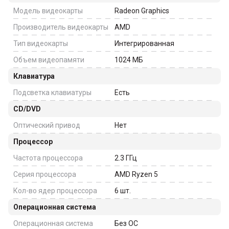
Модель видеокарты
Radeon Graphics
Производитель видеокарты
AMD
Тип видеокарты
Интегрированная
Объем видеопамяти
1024
МБ
Клавиатура
Подсветка клавиатуры
Есть
CD/DVD
Оптический привод
Нет
Процессор
Частота процессора
2.3
ГГц
Серия процессора
AMD Ryzen 5
Кол-во ядер процессора
6
шт.
Операционная система
Операционная система
Без ОС