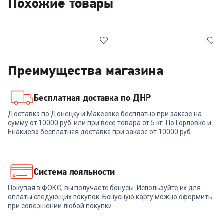
Похожие товары
Преимущества магазина
Бесплатная доставка по ДНР
00-00014910
00-00014911
Доставка по Донецку и Макеевке бесплатно при заказе на
сумму от 10000 руб. или при весе товара от 5 кг. По Горловке и
Ноутбук MAIBENBEN M645
Ноутбук MAIBENBEN M647
(M6450B140LU4E11)
(M6470B140LU4E11)
Енакиево бесплатная доставка при заказе от 10000 руб
52 999
₽
55 999
₽
Система лояльности
Покупая в ФОКС, вы получаете бонусы. Используйте их для
В корзину
В корзину
оплаты следующих покупок. Бонусную карту можно оформить
при совершении любой покупки