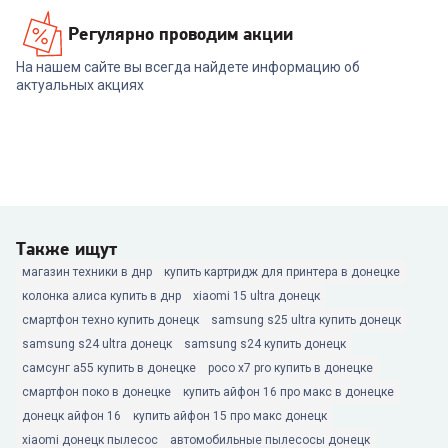
Регулярно проводим акции
На нашем сайте вы всегда найдете информацию об
актуальных акциях
Также ищут
магазин техники в днр
купить картридж для принтера в донецке
колонка алиса купить в днр
xiaomi 15 ultra донецк
смартфон техно купить донецк
samsung s25 ultra купить донецк
samsung s24 ultra донецк
samsung s24 купить донецк
самсунг а55 купить в донецке
poco x7 pro купить в донецке
смартфон поко в донецке
купить айфон 16 про макс в донецке
донецк айфон 16
купить айфон 15 про макс донецк
xiaomi донецк пылесос
автомобильные пылесосы донецк