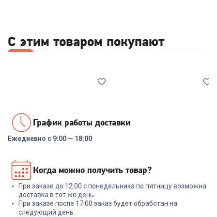
С этим товаром покупают
Все
Принтеры и МФУ
Wi-Fi роутеры
Наушники
График работы доставки
Ежедневно с 9:00 — 18:00
5.0
(
1
)
6356212
6626558
МФУ лазерное PANTUM
Роутер TP-LINK Archer C24
Когда можно получить товар?
M6500W
При заказе до 12:00 с понедельника по пятницу возможна
+
68
бонусов
доставка в тот же день.
При заказе после 17:00 заказ будет обработан на
15 989
₽
2 299
₽
следующий день.