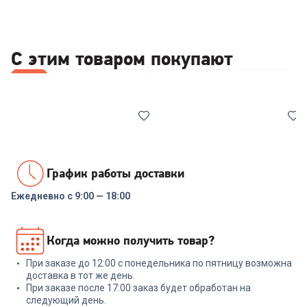
С этим товаром покупают
Все
Принтеры и МФУ
Wi-Fi роутеры
Наушники
График работы доставки
Ежедневно с 9:00 — 18:00
5.0
(
1
)
6356212
6626558
МФУ лазерное PANTUM
Роутер TP-LINK Archer C24
Когда можно получить товар?
M6500W
При заказе до 12:00 с понедельника по пятницу возможна
+
68
бонусов
доставка в тот же день.
При заказе после 17:00 заказ будет обработан на
15 989
₽
2 299
₽
следующий день.