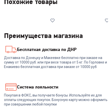
Похожие товары
Преимущества магазина
Бесплатная доставка по ДНР
00-00014910
00-00014911
Доставка по Донецку и Макеевке бесплатно при заказе на
сумму от 10000 руб. или при весе товара от 5 кг. По Горловке и
Ноутбук MAIBENBEN M645
Ноутбук MAIBENBEN M647
(M6450B140LU4E11)
(M6470B140LU4E11)
Енакиево бесплатная доставка при заказе от 10000 руб
52 999
₽
55 999
₽
Система лояльности
Покупая в ФОКС, вы получаете бонусы. Используйте их для
В корзину
В корзину
оплаты следующих покупок. Бонусную карту можно оформить
при совершении любой покупки