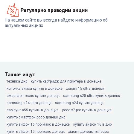
Регулярно проводим акции
На нашем сайте вы всегда найдете информацию об
актуальных акциях
Также ищут
техника днр
купить картридж для принтера в донецке
колонка алиса купить в донецке
xiaomi 15 ultra донецк
смартфон техно купить донецк
samsung s25 ultra купить донецк
samsung s24 ultra донецк
samsung s24 купить донецк
самсунг а55 купить в донецке
poco x7 pro купить в донецке
купить смартфон poco донецк днр
купить айфон 16 про макс в донецке
купить айфон 16 в днр
купить айфон 15 про макс донецк
xiaomi донецк пылесос