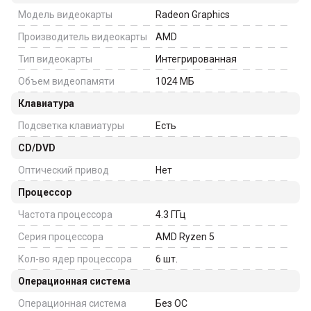
Модель видеокарты
Radeon Graphics
Производитель видеокарты
AMD
Тип видеокарты
Интегрированная
Объем видеопамяти
1024
МБ
Клавиатура
Подсветка клавиатуры
Есть
CD/DVD
Оптический привод
Нет
Процессор
Частота процессора
4.3
ГГц
Серия процессора
AMD Ryzen 5
Кол-во ядер процессора
6
шт.
Операционная система
Операционная система
Без ОС