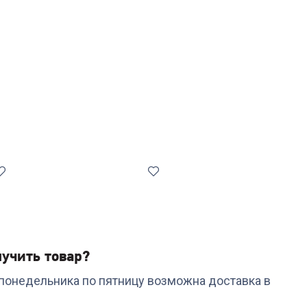
учить товар?
с понедельника по пятницу возможна доставка в
Код:
6833771
Код:
6992222
Паровая швабра
Пароочиститель