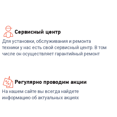
Сервисный центр
Код:
00-00013356
Код:
00-00014646
Робот-пылесос ROIDMI
Пылесос RED
Для установки, обслуживания и ремонта
5
Robot Vacuum and Mop
SOLUTION C330
техники у нас есть свой сервисный центр. В том
Cleaner EVE ROOK S
числе он осуществляет гарантийный ремонт
+
323
бонуса
9 899
₽
10 799
₽
Регулярно проводим акции
На нашем сайте вы всегда найдете
информацию об актуальных акциях