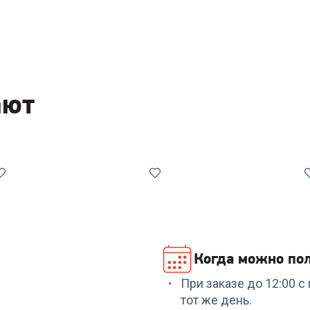
ают
Когда можно пол
При заказе до 12:00 
Код:
7045809
Код:
00-00013475
тот же день.
Пароочиститель