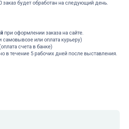
L
00 заказ будет обработан на следующий день.
KITFORT КТ-1015
KITFORT КТ-1020
+
116
бонусов
+
119
бонусов
3 879
₽
3 989
₽
ой
при оформлении заказа на сайте.
и самовывозе или оплата курьеру)
(оплата счета в банке)
но в течение 5 рабочих дней после выставления.