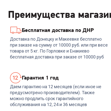
Преимущества магази
Бесплатная доставка по ДНР
Код:
6851798
Код:
6927160
Пылесос SAMSUNG
Пылесос DEERMA
Доставка по Донецку и Макеевке бесплатно
VCC885BH36/XEV
Suction Vacuum Cleane
при заказе на сумму от 10000 руб. или при весе
DEM-BY200
товара от 5 кг. По Горловке и Енакиево
+
314
бонусов
+
326
бонусов
бесплатная доставка при заказе от 10000 руб
10 489
₽
10 899
₽
Гарантия 1 год
Даем гарантию на 12 месяцев (если иное не
предусмотрено производителем). Также
можно продлить срок гарантийного
обслуживания на 12, 24 и 36 месяцев