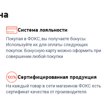
на
Система лояльности
Код:
7006102
Код:
00-00015001
Пылесос SAMSUNG
Пылесос POLARIS Flex
Покупая в ФОКС, вы получаете бонусы.
r
VCC8837V3P/XEV
Motion 360 PVCS 255
Используйте их для оплаты следующих
белый
покупок. Бонусную карту можно оформить при
+
313
бонусов
+
326
бонусов
совершении любой покупки
10 449
₽
10 869
₽
Cертифицированная продукция
На каждый товар в сети магазинов ФОКС есть
сертификат качества от производителя