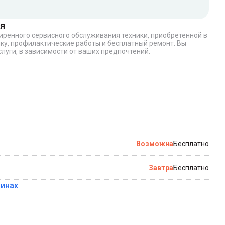
я
ширенного сервисного обслуживания техники, приобретенной в
по которому можно связаться с вами
ку, профилактические работы и бесплатный ремонт. Вы
луги, в зависимости от ваших предпочтений.
Купить в 1 клик
Возможна
Бесплатно
Завтра
Бесплатно
зинах