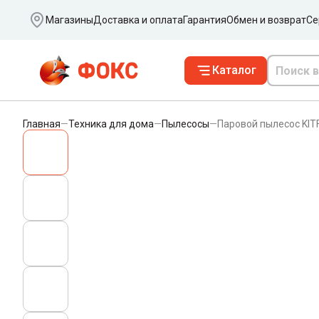
Ваш город
Магазины
Доставка и оплата
Гарантия
Обмен и возврат
Се
Каталог
Главная
—
Техника для дома
—
Пылесосы
—
Паровой пылесос KITF