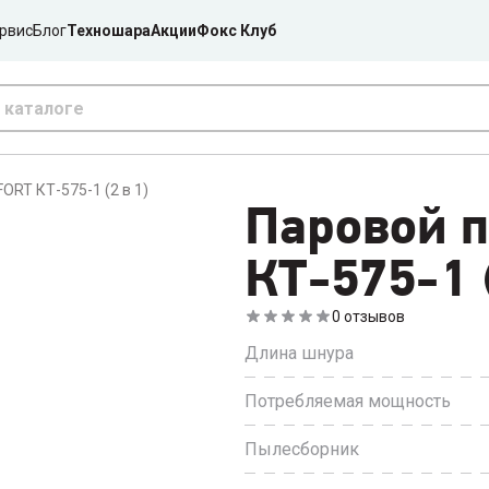
рвис
Блог
Техношара
Акции
Фокс Клуб
ORT КТ-575-1 (2 в 1)
Паровой 
КТ-575-1 (
0
отзывов
Длина шнура
Потребляемая мощность
Пылесборник