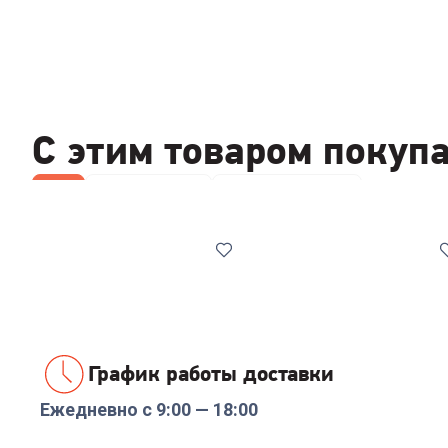
С этим товаром покуп
Все
Отпариватели
Паровые швабры
График работы доставки
Ежедневно с 9:00 — 18:00
Код:
6997700
Код:
7094471
Пароочиститель ARESA
Паровая швабра