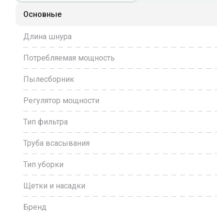
Основные
Длина шнура
Потребляемая мощность
Пылесборник
Регулятор мощности
Тип фильтра
Труба всасывания
Тип уборки
Щетки и насадки
Бренд