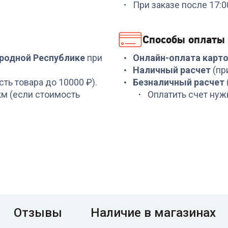
Пароочистители TEFA
При заказе после 17:
SCARLETT SC-STCV67
VP6557RH
+
119
бонусов
Способы оплаты
11 899
₽
3 999
₽
ародной Республике
при
Онлайн-оплата карт
Наличный расчет
(пр
сть товара до 10000 ₽).
Безналичный расчет
 км (если стоимость
Оплатить счет нуж
Отзывы
Наличие в магазинах