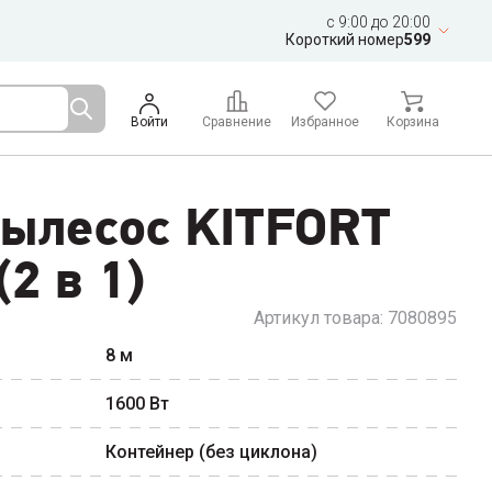
c 9:00 до 20:00
Короткий номер
599
Войти
Сравнение
Избранное
Корзина
пылесос KITFORT
2 в 1)
Артикул товара:
7080895
8
м
1600
Вт
Контейнер (без циклона)