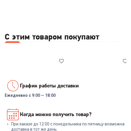
С этим товаром покупают
Все
Акустические системы
Повербанки
Наушник
График работы доставки
Ежедневно с 9:00 — 18:00
00-00014110
6980800
Внешний аккумулятор Tecno
Портативная колонка JBL
Когда можно получить товар?
Pocket S201 20000mAh 2.4A
Xtreme 4
2xUSB-A/USB-C черный
При заказе до 12:00 с понедельника по пятницу возможна
+
53
бонуса
доставка в тот же день.