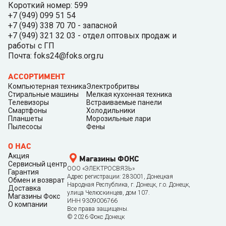
Короткий номер: 599
+7 (949) 099 51 54
+7 (949) 338 70 70 - запасной
+7 (949) 321 32 03 - отдел оптовых продаж и
работы с ГП
Почта: foks24@foks.org.ru
АССОРТИМЕНТ
Компьютерная техника
Электробритвы
Стиральные машины
Мелкая кухонная техника
Телевизоры
Встраиваемые панели
Смартфоны
Холодильники
Планшеты
Морозильные лари
Пылесосы
Фены
О НАС
Акция
Магазины ФОКС
Сервисный центр
ООО «ЭЛЕКТРОСВЯЗЬ»
Гарантия
Адрес регистрации: 283001, Донецкая
Обмен и возврат
Народная Республика, г. Донецк, г.о. Донецк,
Доставка
улица Челюскинцев, дом 107.
Магазины Фокс
ИНН 9309006766
О компании
Все права защищены.
©
2026
Фокс Донецк