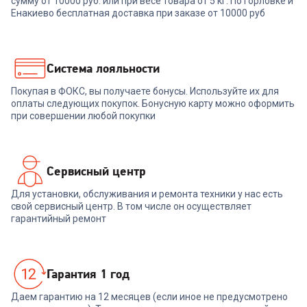
сумму от 10000 руб. или при весе товара от 5 кг. По Горловке и
Планшет XIAOMI Redmi Pad 2
Pro 8/256GB Silver
Енакиево бесплатная доставка при заказе от 10000 руб
27 999
₽
Система лояльности
Покупая в ФОКС, вы получаете бонусы. Используйте их для
В корзину
оплаты следующих покупок. Бонусную карту можно оформить
при совершении любой покупки
Сервисный центр
Для установки, обслуживания и ремонта техники у нас есть
свой сервисный центр. В том числе он осуществляет
гарантийный ремонт
Гарантия 1 год
Даем гарантию на 12 месяцев (если иное не предусмотрено