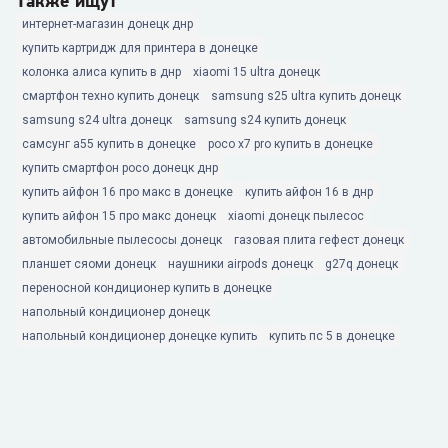
Также ищут
интернет-магазин донецк днр
купить картридж для принтера в донецке
колонка алиса купить в днр
xiaomi 15 ultra донецк
смартфон техно купить донецк
samsung s25 ultra купить донецк
samsung s24 ultra донецк
samsung s24 купить донецк
самсунг а55 купить в донецке
poco x7 pro купить в донецке
купить смартфон poco донецк днр
купить айфон 16 про макс в донецке
купить айфон 16 в днр
купить айфон 15 про макс донецк
xiaomi донецк пылесос
автомобильные пылесосы донецк
газовая плита гефест донецк
планшет сяоми донецк
наушники airpods донецк
g27q донецк
переносной кондиционер купить в донецке
напольный кондиционер донецк
напольный кондиционер донецке купить
купить пс 5 в донецке