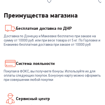
Преимущества магазина
Бесплатная доставка по ДНР
00-00013899
00-00013092
Доставка по Донецку и Макеевке бесплатно при заказе на
Умная колонка ЯНДЕКС Лайт
Умная колонка ЯНДЕКС Лайт
сумму от 10000 руб. или при весе товара от 5 кг. По Горловке и
2 фиолетовый без часов
2 зеленый без часов (YNDX-
Енакиево бесплатная доставка при заказе от 10000 руб
(YNDX-00028VIO)
00028GRN)
+
158
бонусов
+
158
бонусов
5 299
₽
5 299
₽
Система лояльности
Покупая в ФОКС, вы получаете бонусы. Используйте их для
В корзину
В корзину
оплаты следующих покупок. Бонусную карту можно оформить
при совершении любой покупки
Сервисный центр