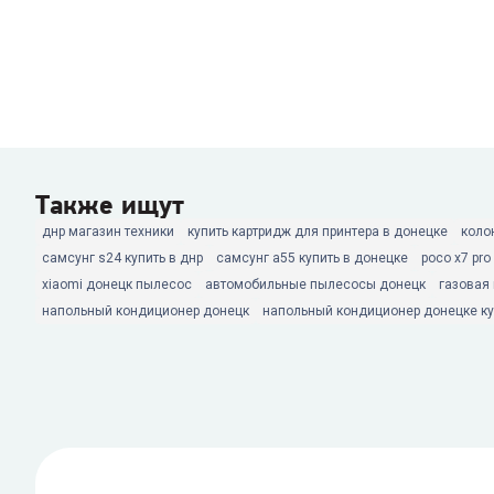
Также ищут
днр магазин техники
купить картридж для принтера в донецке
коло
самсунг s24 купить в днр
самсунг а55 купить в донецке
poco x7 pro
xiaomi донецк пылесос
автомобильные пылесосы донецк
газовая
напольный кондиционер донецк
напольный кондиционер донецке ку