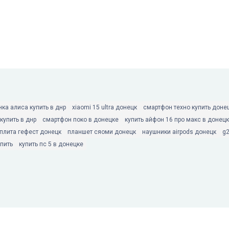
нка алиса купить в днр
xiaomi 15 ultra донецк
смартфон техно купить доне
 купить в днр
смартфон поко в донецке
купить айфон 16 про макс в донец
 плита гефест донецк
планшет сяоми донецк
наушники airpods донецк
g
пить
купить пс 5 в донецке