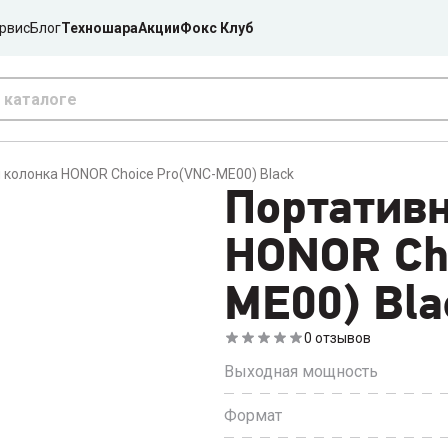
рвис
Блог
Техношара
Акции
Фокс Клуб
 колонка HONOR Choice Pro(VNC-ME00) Black
Портатив
HONOR Ch
ME00) Bla
0
отзывов
Выходная мощность
Формат