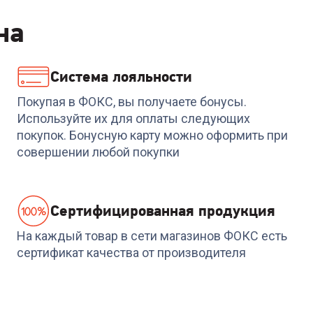
на
Система лояльности
Код:
6965057
Код:
6650544
Портативная колонка
Компьютерная
Покупая в ФОКС, вы получаете бонусы.
s
LOGITECH Ultimate Ears
вкустика DEFENDER 2.
Используйте их для оплаты следующих
й
MEGABOOM 3 синий
AURORA S40
покупок. Бонусную карту можно оформить при
30W
+
149
бонусов
+
149
бонусов
совершении любой покупки
4 999
₽
4 999
₽
Cертифицированная продукция
На каждый товар в сети магазинов ФОКС есть
сертификат качества от производителя