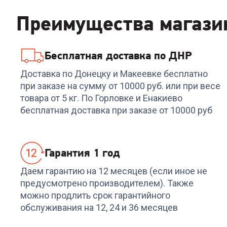
Преимущества магази
Бесплатная доставка по ДНР
Код:
6650909
Код:
6965039
Акустическая система
Портативная колонка
Доставка по Донецку и Макеевке бесплатно
SVEN 2.1 MS-150 RMS
LOGITECH Ultimate Ear
при заказе на сумму от 10000 руб. или при весе
15W чёрный
MEGABOOM 3 красны
товара от 5 кг. По Горловке и Енакиево
30W
+
134
бонуса
+
149
бонусов
бесплатная доставка при заказе от 10000 руб
4 499
₽
4 999
₽
Гарантия 1 год
Даем гарантию на 12 месяцев (если иное не
предусмотрено производителем). Также
можно продлить срок гарантийного
обслуживания на 12, 24 и 36 месяцев