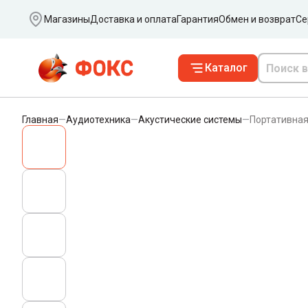
Ваш город
Магазины
Доставка и оплата
Гарантия
Обмен и возврат
Се
Каталог
Главная
—
Аудиотехника
—
Акустические системы
—
Портативная