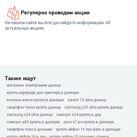
Регулярно проводим акции
На нашем сайте вы всегда найдете информацию об
актуальных акциях
Также ищут
магазины электроники донецк
купить картридж для принтера в донецке
колонка алиса купить в донецке
xiaomi 15 ultra донецк
смартфон техно купить донецк
samsung s25 ultra купить донецк
samsung s24 ultra донецк
самсунг s24 купить в днр
самсунг а55 купить в донецке
poco x7 pro купить в донецке
смартфон поко в донецке
купить айфон 16 про макс в донецке
купить айфон 16 в днр
купить айфон 15 про макс донецк