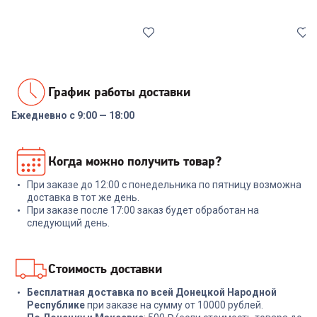
График работы доставки
Ежедневно с 9:00 — 18:00
6997700
7094471
Пароочиститель ARESA AR-
Паровая швабра COOLFORT
Когда можно получить товар?
4901
CF-3100
При заказе до 12:00 с понедельника по пятницу возможна
+
107
бонусов
+
158
бонусов
доставка в тот же день.
При заказе после 17:00 заказ будет обработан на
3 589
₽
5 289
₽
следующий день.
В корзину
В корзину
Стоимость доставки
Бесплатная доставка по всей Донецкой Народной
Республике
при заказе на сумму от 10000 рублей.