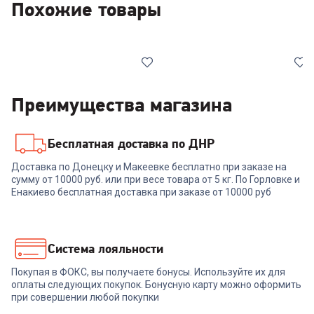
Похожие товары
Преимущества магазина
Бесплатная доставка по ДНР
00-00014459
6805979
Доставка по Донецку и Макеевке бесплатно при заказе на
Пылесос KaringBee M3
Робот-пылесос TEFAL
сумму от 10000 руб. или при весе товара от 5 кг. По Горловке и
моющий
RG8227WH
Енакиево бесплатная доставка при заказе от 10000 руб
+
374
бонуса
+
353
бонуса
12 489
₽
11 789
₽
Система лояльности
Покупая в ФОКС, вы получаете бонусы. Используйте их для
В корзину
В корзину
оплаты следующих покупок. Бонусную карту можно оформить
при совершении любой покупки