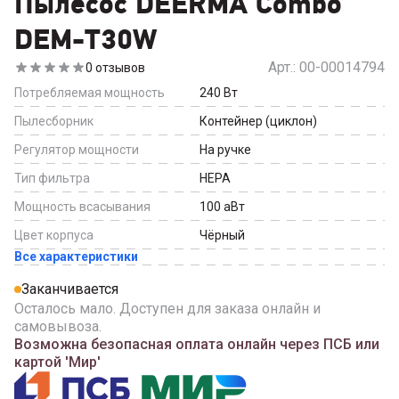
Пылесос DEERMA Combo
DEM-T30W
Арт.:
00-00014794
0
отзывов
Потребляемая мощность
240
Вт
Пылесборник
Контейнер (циклон)
Регулятор мощности
На ручке
Тип фильтра
HEPA
Мощность всасывания
100
аВт
Цвет корпуса
Чёрный
Все характеристики
Заканчивается
Осталось мало. Доступен для заказа онлайн и
самовывоза.
Возможна безопасная оплата онлайн через ПСБ или
картой 'Мир'