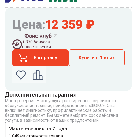
Цена:
12 359
₽
Фокс клуб
+
370
бонусов
после покупки
В корзину
Купить в 1 клик
Дополнительная гарантия
Мастер-сервис — это услуга расширенного сервисного
Введите номер телефона по которому можно
обслуживания техники, приобретенной в «ФОКС». Она
связаться с вами
включает диагностику, профилактические работы и
Номер телефона
бесплатный ремонт. Вы можете выбрать срок действия
услуги, в зависимости от ваших предпочтений.
Мастер-сервис на 2 года
1 049
₽
к стоимости товара