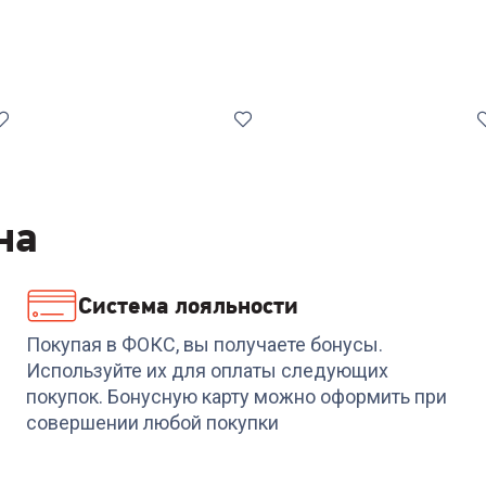
на
Система лояльности
Код:
3015065
Код:
00-00014005
Пылесос THOMAS
Робот-пылесос
Покупая в ФОКС, вы получаете бонусы.
BRAVO 20 S aquafilter
DREAME Bot
Используйте их для оплаты следующих
D9MaxGen2 Black-RU
покупок. Бонусную карту можно оформить при
+
611
бонусов
+
596
бонусов
совершении любой покупки
20 399
₽
19 879
₽