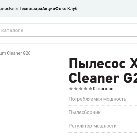
рвис
Блог
Техношара
Акции
Фокс Клуб
um Cleaner G20
Пылесос 
Cleaner G
0
отзывов
Потребляемая мощность
Пылесборник
Регулятор мощности