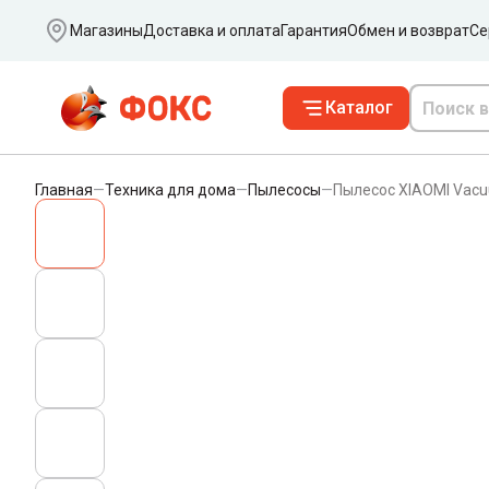
Ваш город
Магазины
Доставка и оплата
Гарантия
Обмен и возврат
Се
Каталог
Главная
—
Техника для дома
—
Пылесосы
—
Пылесос XIAOMI Vacu