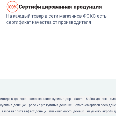
Cертифицированная продукция
На каждый товар в сети магазинов ФОКС есть
сертификат качества от производителя
ринтера в донецке
колонка алиса купить в днр
xiaomi 15 ultra донецк
сма
 купить в донецке
poco x7 pro купить в донецке
купить смартфон poco доне
газовая плита гефест донецк
планшет xiaomi донецк
наушники airpods 