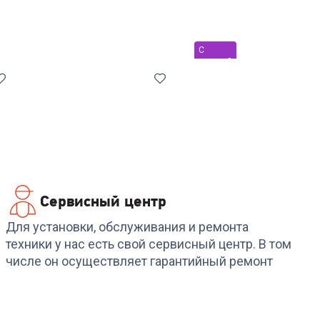
С
уценкой
Сервисный центр
Код:
7089932
Код:
00-00013282
Пылесос VIOMI
Пылесос XIAOMI Robo
Для установки, обслуживания и ремонта
Cordless Vacuum
Vacuum S10+ (УЦЕНК
техники у нас есть свой сервисный центр. В том
cleaner A11
!!!)
числе он осуществляет гарантийный ремонт
19 499
₽
19 659
₽