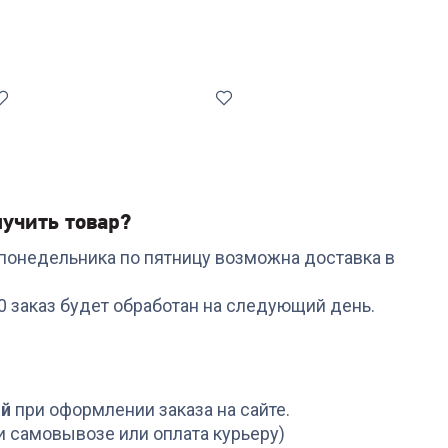
учить товар?
с понедельника по пятницу возможна доставка в
Код:
6833771
Код:
6992222
Паровая швабра
Пароочиститель
L
00 заказ будет обработан на следующий день.
KITFORT КТ-1015
KITFORT КТ-1020
+
116
бонусов
+
119
бонусов
3 879
₽
3 989
₽
ой
при оформлении заказа на сайте.
и самовывозе или оплата курьеру)