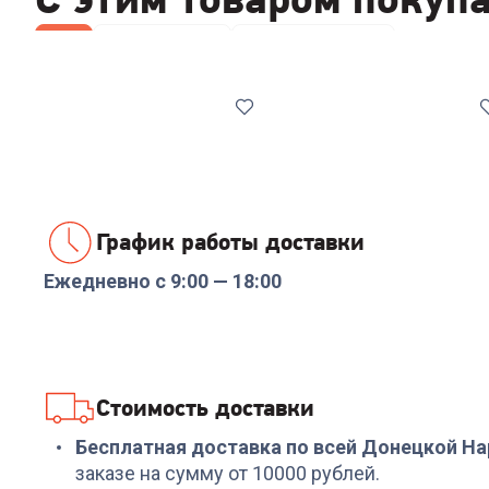
Все
Отпариватели
Паровые швабры
График работы доставки
Ежедневно с 9:00 — 18:00
Код:
6997700
Код:
7094471
Пароочиститель ARESA
Паровая швабра
AR-4901
COOLFORT CF-3100
+
107
бонусов
+
158
бонусов
Стоимость доставки
3 589
₽
5 289
₽
Бесплатная доставка по всей Донецкой Н
заказе на сумму от 10000 рублей.