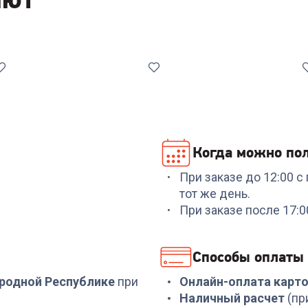
Когда можно пол
При заказе до 12:00 
Код:
7045809
Код:
00-00013475
тот же день.
Пароочиститель
Пароочистители TEFA
При заказе после 17:
SCARLETT SC-STCV67
VP6557RH
+
119
бонусов
Способы оплаты
11 899
₽
3 999
₽
ародной Республике
при
Онлайн-оплата карт
Наличный расчет
(пр