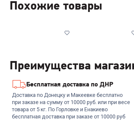
Похожие товары
Преимущества магази
Бесплатная доставка по ДНР
Код:
00-00013359
Код:
6656263
Робот-пылесос
Пылесос THOMAS
Доставка по Донецку и Макеевке бесплатно
DEERMA DEM-S30
Super 30 S
при заказе на сумму от 10000 руб. или при весе
товара от 5 кг. По Горловке и Енакиево
+
596
бонусов
+
632
бонуса
бесплатная доставка при заказе от 10000 руб
19 889
₽
21 099
₽