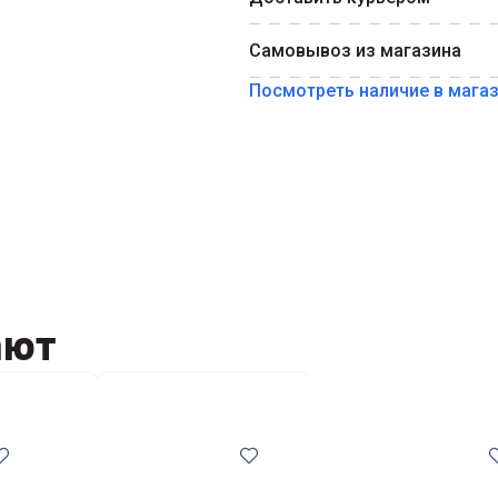
Номер телефона
Самовывоз из магазина
Посмотреть наличие в мага
ают
для мышки
Компьютерные мышки