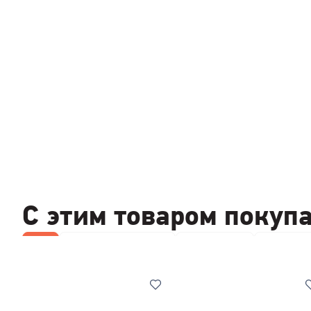
С этим товаром покуп
Все
Чистящие средства
Клавиатуры
Коврики 