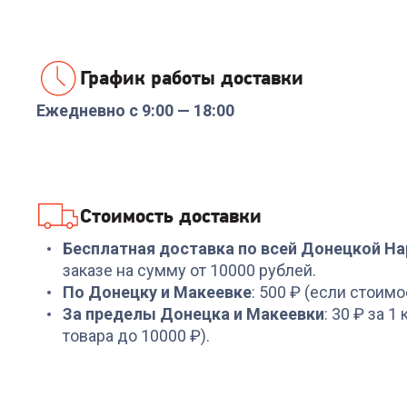
График работы доставки
Ежедневно с 9:00 — 18:00
Код:
6249583
Код:
6481092
Чистящий набор
Клавиатура A4TECH
DEFENDER CLN 30598
B810R Bloody (NetBee)
200ml+microfibre
+
11
бонусов
+
143
бонуса
Стоимость доставки
399
₽
4 799
₽
Бесплатная доставка по всей Донецкой Н
заказе на сумму от 10000 рублей.
По Донецку и Макеевке
: 500 ₽ (если стоимо
За пределы Донецка и Макеевки
: 30 ₽ за 1
товара до 10000 ₽).