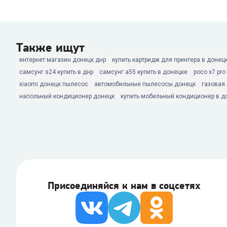
Также ищут
интернет магазин донецк днр
купить картридж для принтера в донец
самсунг s24 купить в днр
самсунг а55 купить в донецке
poco x7 pro
xiaomi донецк пылесос
автомобильные пылесосы донецк
газовая
напольный кондиционер донецк
купить мобильный кондиционер в д
Присоединяйся к нам в соцсетях