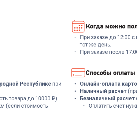
Когда можно пол
При заказе до 12:00 
Код:
00-00014178
Код:
7132075
тот же день.
Коврик для мыши
Клавиатура REDRAGO
При заказе после 17:
REDRAGON (77988)
(72594) Fizz
Flick M 270х320х3 мм,
RU,Rainbow,черный,red
ткань+резина
свитч
+
14
бонусов
+
65
бонусов
Способы оплаты
499
₽
2 199
₽
ародной Республике
при
Онлайн-оплата карт
Наличный расчет
(пр
сть товара до 10000 ₽).
Безналичный расчет
 км (если стоимость
Оплатить счет нуж