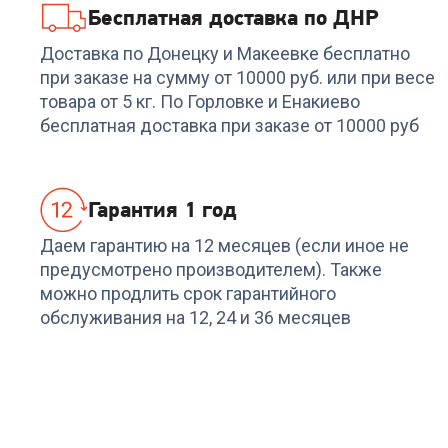
Бесплатная доставка по ДНР
Код:
6152926
Код:
00-00014367
Роутер TP-Link TL-
Усилитель Wi-Fi TP-
Доставка по Донецку и Макеевке бесплатно
WR840N 300Мбит
LINK TL-WA854RE N30
при заказе на сумму от 10000 руб. или при весе
Wi-Fi белый
товара от 5 кг. По Горловке и Енакиево
+
53
бонуса
+
50
бонусов
бесплатная доставка при заказе от 10000 руб
1 799
₽
1 699
₽
Гарантия 1 год
Даем гарантию на 12 месяцев (если иное не
предусмотрено производителем). Также
можно продлить срок гарантийного
обслуживания на 12, 24 и 36 месяцев