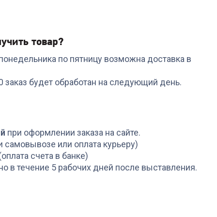
учить товар?
с понедельника по пятницу возможна доставка в
Код:
5705769
Код:
6773831
N
Коврик для мыши
Мышь ACER OMR050
00 заказ будет обработан на следующий день.
A4TECH X7-200MP
WL Black
+
10
бонусов
+
29
бонусов
349
₽
999
₽
ой
при оформлении заказа на сайте.
и самовывозе или оплата курьеру)
(оплата счета в банке)
но в течение 5 рабочих дней после выставления.