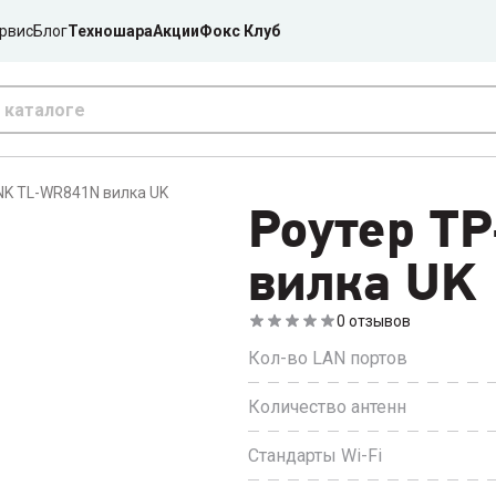
рвис
Блог
Техношара
Акции
Фокс Клуб
NK TL-WR841N вилка UK
Роутер T
вилка UK
0
отзывов
Кол-во LAN портов
Количество антенн
Стандарты Wi-Fi