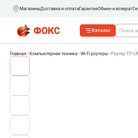
Ваш город
Магазины
Доставка и оплата
Гарантия
Обмен и возврат
Се
Каталог
Главная
—
Компьютерная техника
—
Wi-Fi роутеры
—
Роутер TP-LI