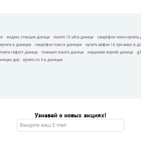
ке
яндекс станция донецк
xiaomi 15 ultra донецк
смартфон техно купить
 купить в донецке
смартфон поко в донецке
купить айфон 16 про макс в д
 плита гефест донецк
планшет xiaomi донецк
наушники airpods донецк
g
онецке днр
купить пс 5 в донецке
Узнавай о новых акциях!