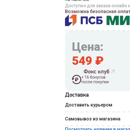
Доступен для заказа онлайн 
Возможна безопасная оплата
Цена:
549
₽
Фокс клуб
+
16
бонусов
после покупки
Доставка
Введите номер телефона 
Доставить курьером
Номер телефона
Самовывоз из магазина
Посмотреть наличие в мага