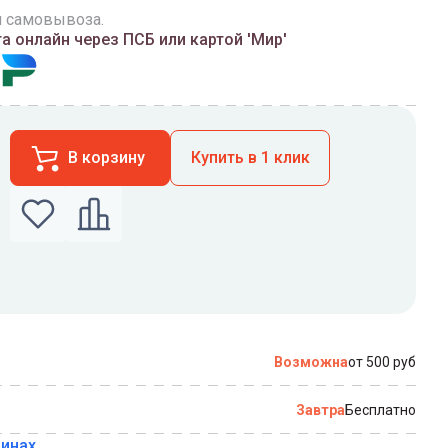
и самовывоза.
 онлайн через ПСБ или картой 'Мир'
В корзину
Купить в 1 клик
по которому можно связаться с вами
Возможна
от 500 руб
Завтра
Бесплатно
зинах