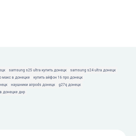
ецк
samsung s25 ultra купить донецк
samsung s24 ultra донецк
о макс в донецке
купить айфон 16 про донецк
нецк
наушники airpods донецк
g27q донецк
 в донецке днр