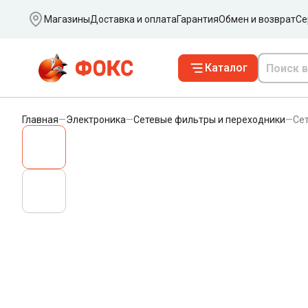
Ваш город
Магазины
Доставка и оплата
Гарантия
Обмен и возврат
Се
Каталог
Главная
—
Электроника
—
Сетевые фильтры и переходники
—
Сет