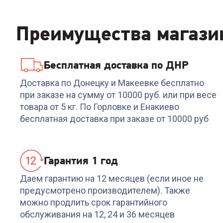
Преимущества магази
Бесплатная доставка по ДНР
Код:
6096599
Код:
7032512
Сетевой фильтр
Сетевой фильтр
Доставка по Донецку и Макеевке бесплатно
DEFENDER (99482)ES
DEFENDER (99333)
при заказе на сумму от 10000 руб. или при весе
3m 5 роз. white
G318, 1.8м, 3 розетки
товара от 5 кг. По Горловке и Енакиево
+
16
бонусов
+
15
бонусов
бесплатная доставка при заказе от 10000 руб
549
₽
529
₽
Гарантия 1 год
Даем гарантию на 12 месяцев (если иное не
предусмотрено производителем). Также
можно продлить срок гарантийного
обслуживания на 12, 24 и 36 месяцев