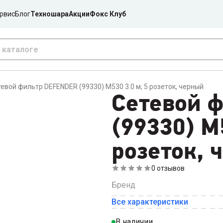
рвис
Блог
Техношара
Акции
Фокс Клуб
евой фильтр DEFENDER (99330) M530 3.0 м, 5 розеток, черный
Сетевой 
(99330) M
розеток, 
0
отзывов
Бренд
Все характеристики
В наличии