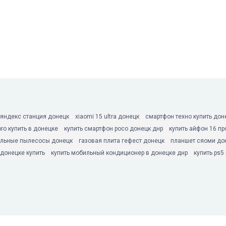
яндекс станция донецк
xiaomi 15 ultra донецк
смартфон техно купить дон
pro купить в донецке
купить смартфон poco донецк днр
купить айфон 16 пр
льные пылесосы донецк
газовая плита гефест донецк
планшет сяоми до
донецке купить
купить мобильный кондиционер в донецке днр
купить ps5