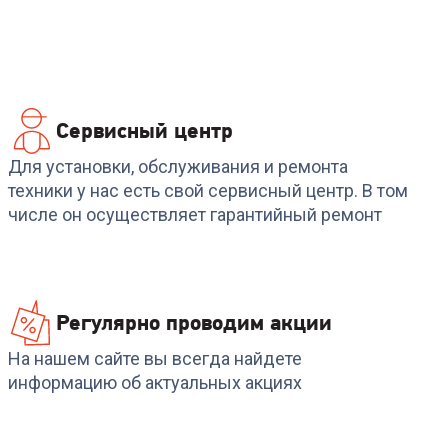
Сервисный центр
Код:
7046419
Код:
6343371
Сетевой удлинитель
Сетевой фильтр
Для установки, обслуживания и ремонта
MUTLUSAN 3 гнезда б/
DEFENDER (99494)DFS
техники у нас есть свой сервисный центр. В том
5
з 2м, серия OLIMPIA
151 1.8m 6 роз black
числе он осуществляет гарантийный ремонт
+
17
бонусов
+
14
бонусов
599
₽
499
₽
Регулярно проводим акции
На нашем сайте вы всегда найдете
информацию об актуальных акциях