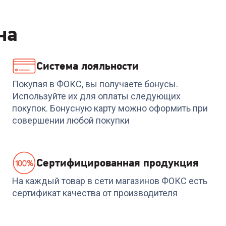
на
Система лояльности
Код:
6317295
Код:
6383546
Сетевой фильтр
Сетевой фильтр
Покупая в ФОКС, вы получаете бонусы.
DEFENDER (99495)DFS
DEFENDER (99498)ES
Используйте их для оплаты следующих
153 3m 6 роз. black
largo 3 черный, 3,0 м, 
покупок. Бонусную карту можно оформить при
розеток
+
16
бонусов
+
17
бонусов
совершении любой покупки
549
₽
599
₽
Cертифицированная продукция
На каждый товар в сети магазинов ФОКС есть
сертификат качества от производителя