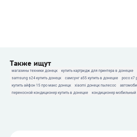
Также ищут
магазины техники донецк
купить картридж для принтера в донецке
samsung s24 купить донецк
самсунг а55 купить в донецке
poco x7 
купить айфон 15 про макс донецк
xiaomi донецк пылесос
автомоби
переносной кондиционер купить в донецке
кондиционер мобильный 